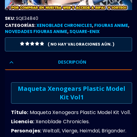
SKU:
SQE34840
CATEGORÍAS:
XENOBLADE CHRONICLES
,
FIGURAS ANIME
,
NOVEDADES FIGURAS ANIME
,
SQUARE-ENIX
( NO HAY VALORACIONES AÚN. )
0
OUT OF 5
DESCRIPCIÓN
Maqueta Xenogears Plastic Model
Kit Vol1
Título:
Maqueta Xenogears Plastic Model Kit Vol1.
Licencia:
Xenoblade Chronicles.
Personajes:
Weltall, Vierge, Heimdal, Brigander.