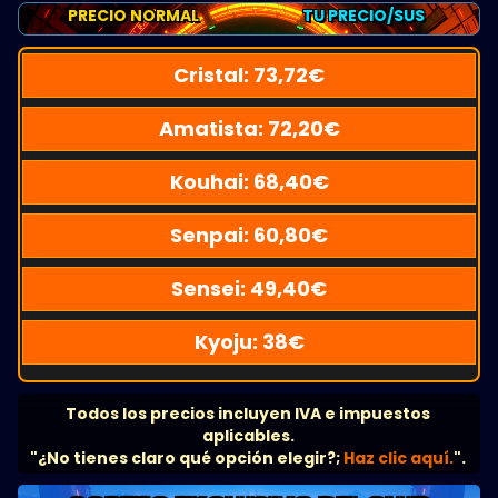
PRECIO NORMAL
TU PRECIO/SUS
Cristal:
73,72
€
Amatista:
72,20
€
Kouhai:
68,40
€
Senpai:
60,80
€
Sensei:
49,40
€
Kyoju:
38
€
Todos los precios incluyen IVA e impuestos
aplicables.
"¿No tienes claro qué opción elegir?;
Haz clic aquí.
".