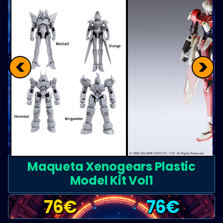
<
>
Maqueta Xenogears Plastic
Model Kit Vol1
76
€
76
€