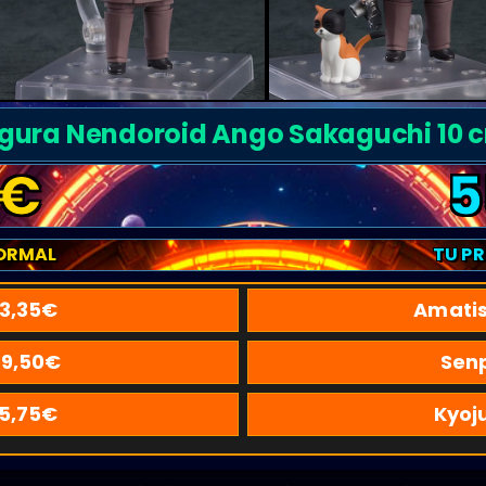
igura Nendoroid Ango Sakaguchi 10 
€
5
ORMAL
TU P
3,35
€
Amatis
9,50
€
Sen
5,75
€
Kyoj