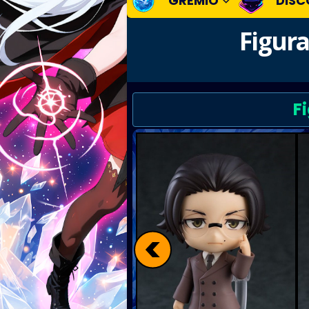
GREMIO
DISC
Figur
F
<