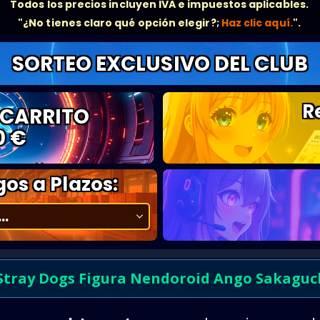
Todos los precios incluyen IVA e impuestos aplicables.
"¿No tienes claro qué opción elegir?;
Haz clic aquí.
".
SORTEO EXCLUSIVO DEL CLUB
R
 CARRITO
0 €
os a Plazos:
tray Dogs Figura Nendoroid Ango Sakaguc