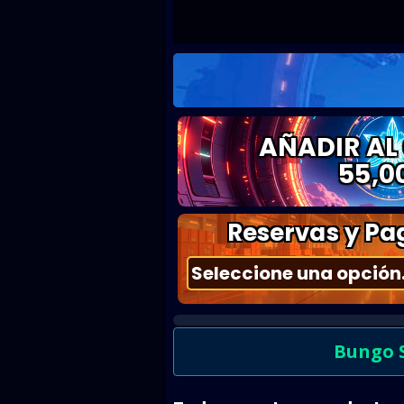
AÑADIR AL
55,0
Reservas y Pag
Bungo S