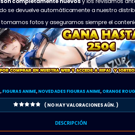
s son completamente nuevos
y los revisamos ant
ado se devuelve automáticamente a nuestro distrib
, tomamos fotos y aseguramos siempre el conteni
S
,
FIGURAS ANIME
,
NOVEDADES FIGURAS ANIME
,
ORANGE ROUG
( NO HAY VALORACIONES AÚN. )
0
OUT OF 5
DESCRIPCIÓN