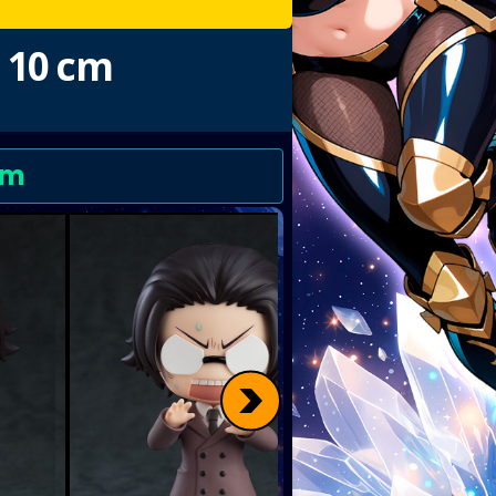
 10 cm
cm
>