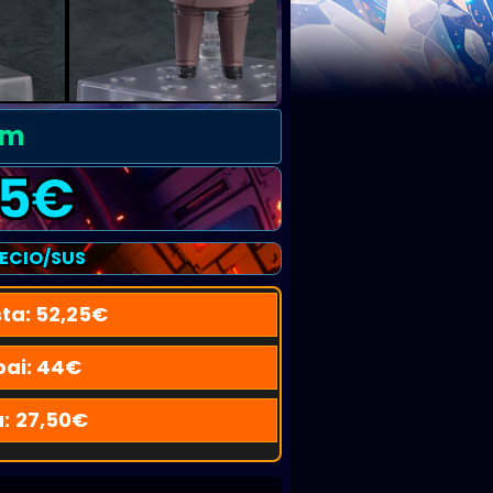
cm
5
€
RECIO/SUS
ta:
52,25
€
pai:
44
€
u:
27,50
€