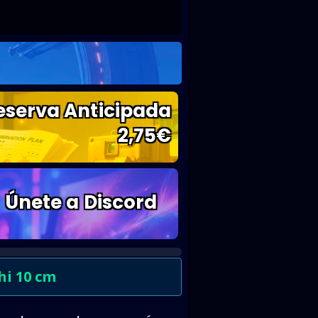
eserva Anticipada
2,75
€
Únete a Discord
hi 10 cm