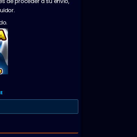
es de proceder a su envío,
uidor.
do.
E