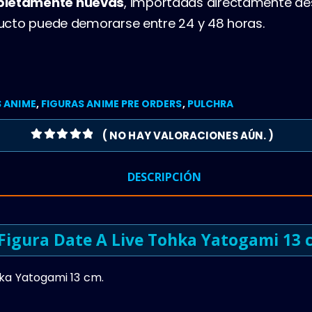
mpletamente nuevas
, importadas directamente de
oducto puede demorarse entre 24 y 48 horas.
S ANIME
,
FIGURAS ANIME PRE ORDERS
,
PULCHRA
( NO HAY VALORACIONES AÚN. )
0
OUT OF 5
DESCRIPCIÓN
Figura Date A Live Tohka Yatogami 13 
hka Yatogami 13 cm.