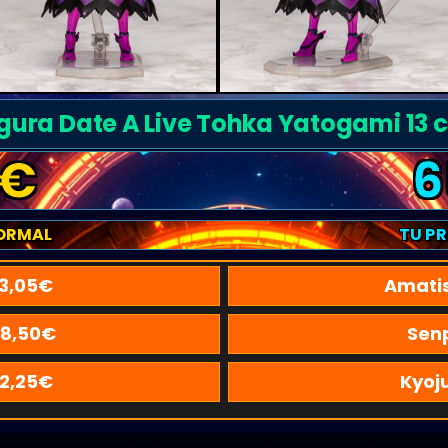
igura Date A Live Tohka Yatogami 13 
€
6
ORMAL
TU P
3,05
€
Amati
8,50
€
Sen
2,25
€
Kyoj