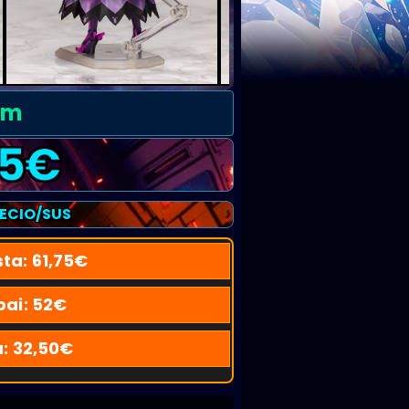
cm
5
€
RECIO/SUS
sta:
61,75
€
pai:
52
€
u:
32,50
€