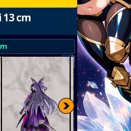
i 13 cm
cm
>