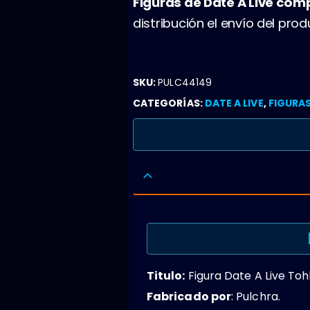
Figuras de Date A Live co
distribución el envío del pr
SKU:
PULC44149
CATEGORÍAS:
DATE A LIVE
,
FIGURA
Titulo:
Figura Date A Live To
Fabricado por
: Pulchra.