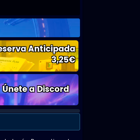
eserva Anticipada
3,25
€
Únete a Discord