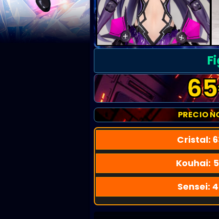
F
65
PRECIO N
Cristal:
6
Kouhai:
5
Sensei:
4