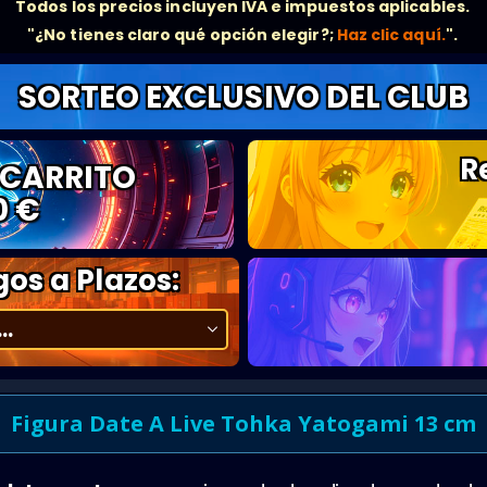
Todos los precios incluyen IVA e impuestos aplicables.
"¿No tienes claro qué opción elegir?;
Haz clic aquí.
".
SORTEO EXCLUSIVO DEL CLUB
R
 CARRITO
0 €
os a Plazos:
Figura Date A Live Tohka Yatogami 13 cm