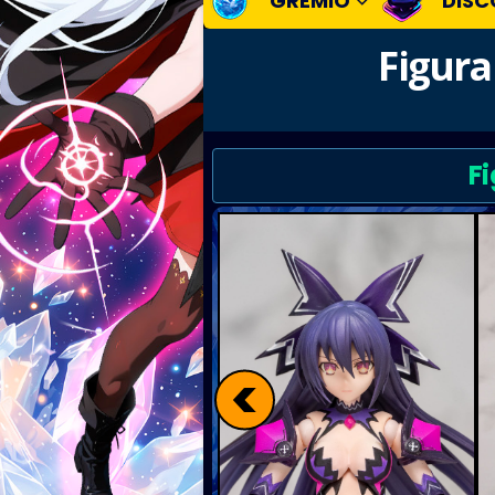
GREMIO
DISC
Figura
F
<