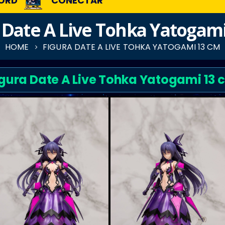
ORD
CONECTAR
 Date A Live Tohka Yatogam
HOME
FIGURA DATE A LIVE TOHKA YATOGAMI 13 CM
igura Date A Live Tohka Yatogami 13 