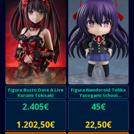
Figura Busto Date A Live
Figura Nendoroid Tohka
Kurumi Tokisaki
Yatogami School
Uniform Version
2.405
€
45
€
1.202,50
€
22,50
€