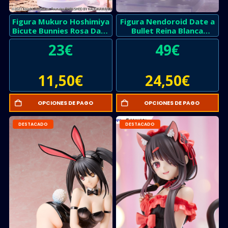
Figura Mukuro Hoshimiya
Figura Nendoroid Date a
Bicute Bunnies Rosa Date
Bullet Reina Blanca
a Live
version Limitada
23
€
49
€
11,50
€
24,50
€
OPCIONES DE PAGO
OPCIONES DE PAGO
DESTACADO
DESTACADO