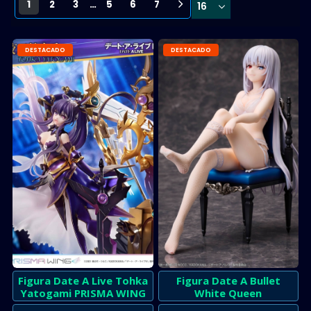
1
2
3
…
5
6
7
DESTACADO
DESTACADO
Figura Date A Live Tohka
Figura Date A Bullet
Yatogami PRISMA WING
White Queen