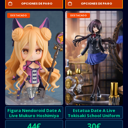
OPCIONES DE PAGO
OPCIONES DE PAGO
DESTACADO
DESTACADO
Figura Nendoroid Date A
Estatua Date A Live
Live Mukuro Hoshimiya
Tokisaki School Uniform
44
€
30
€