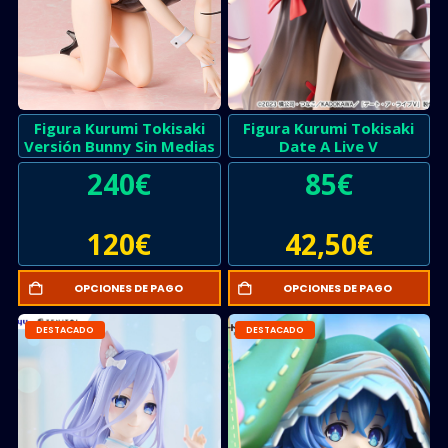
Figura Kurumi Tokisaki
Figura Kurumi Tokisaki
Versión Bunny Sin Medias
Date A Live V
240
€
85
€
120
€
42,50
€
OPCIONES DE PAGO
OPCIONES DE PAGO
DESTACADO
DESTACADO