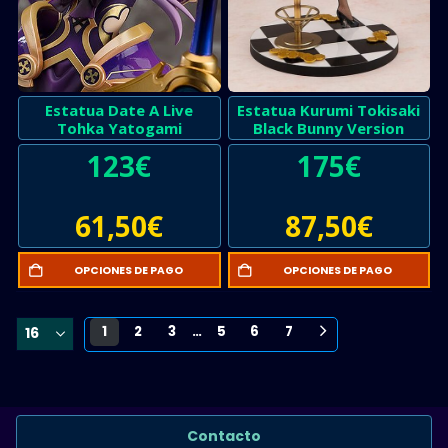
Estatua Date A Live
Estatua Kurumi Tokisaki
Tohka Yatogami
Black Bunny Version
123
€
175
€
61,50
€
87,50
€
OPCIONES DE PAGO
OPCIONES DE PAGO
1
2
3
…
5
6
7
Contacto