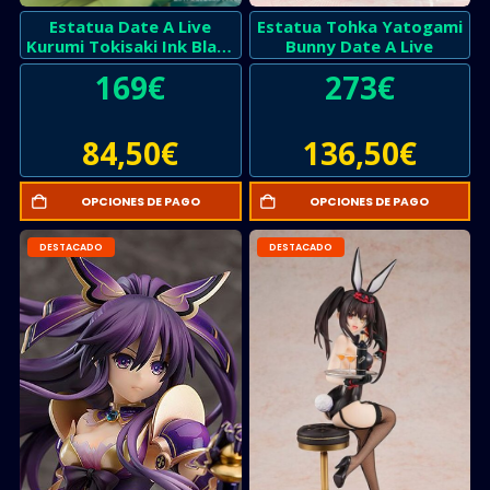
Estatua Date A Live
Estatua Tohka Yatogami
Kurumi Tokisaki Ink Black
Bunny Date A Live
China Dress Version
169
€
273
€
84,50
€
136,50
€
OPCIONES DE PAGO
OPCIONES DE PAGO
DESTACADO
DESTACADO