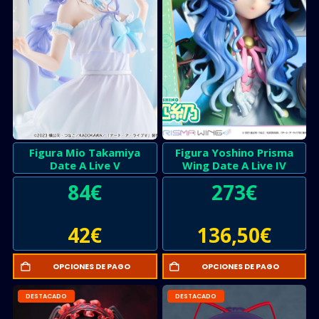
Figura Mio Takamiya
Figura Yoshino Prisma
Date A Live V
Wing Date A Live IV
84
€
273
€
42
€
136,50
€
OPCIONES DE PAGO
OPCIONES DE PAGO
DESTACADO
DESTACADO