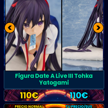
<
>
Figura Date A Live III Tohka
Yatogami
110
€
110
€
PRECIO NORMAL
TU PRECIO/SUS