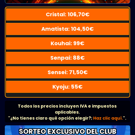
Cristal:
106,70
€
Amatista:
104,50
€
Kouhai:
99
€
Senpai:
88
€
Sensei:
71,50
€
Kyoju:
55
€
Todos los precios incluyen IVA e impuestos
aplicables.
"¿No tienes claro qué opción elegir?;
Haz clic aquí.
".
SORTEO EXCLUSIVO DEL CLUB