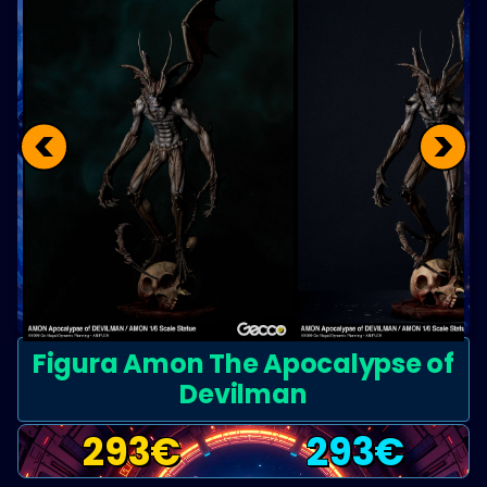
<
>
Figura Amon The Apocalypse of
Devilman
293
€
293
€