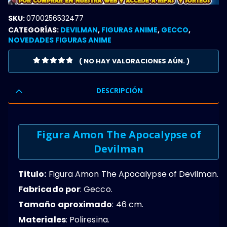
SKU:
0700256532477
CATEGORÍAS:
DEVILMAN
,
FIGURAS ANIME
,
GECCO
,
NOVEDADES FIGURAS ANIME
( NO HAY VALORACIONES AÚN. )
0
OUT OF 5
DESCRIPCIÓN
Figura Amon The Apocalypse of
Devilman
Titulo:
Figura Amon The Apocalypse of Devilman.
Fabricado por
: Gecco.
Tamaño aproximado
: 46 cm.
Materiales
: Poliresina.