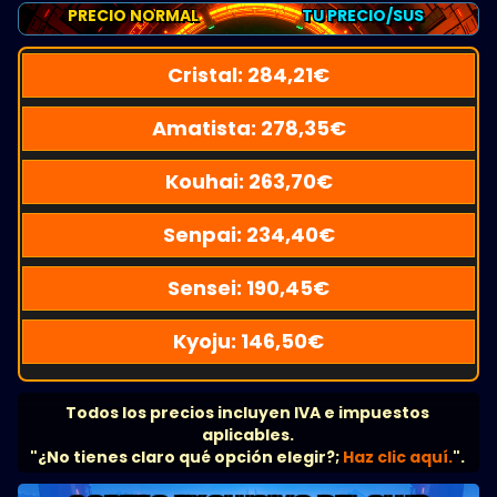
PRECIO NORMAL
TU PRECIO/SUS
Cristal:
284,21
€
Amatista:
278,35
€
Kouhai:
263,70
€
Senpai:
234,40
€
Sensei:
190,45
€
Kyoju:
146,50
€
Todos los precios incluyen IVA e impuestos
aplicables.
"¿No tienes claro qué opción elegir?;
Haz clic aquí.
".