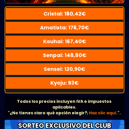
Cristal:
180,42
€
Amatista:
176,70
€
Kouhai:
167,40
€
Senpai:
148,80
€
Sensei:
120,90
€
Kyoju:
93
€
Todos los precios incluyen IVA e impuestos
aplicables.
"¿No tienes claro qué opción elegir?;
Haz clic aquí.
".
SORTEO EXCLUSIVO DEL CLUB