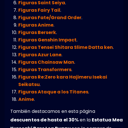
Figuras Saint Seiya
.
Figuras Fairy Tail
.
Figuras Fate/Grand Order
.
Figuras Anime
.
Figuras Berserk
.
Figuras Genshin Impact
.
Figuras Tensei Shitara Slime Datta ken
.
Figuras Azur Lane
.
Figuras Chainsaw Man
.
Figuras Transformers
.
Figuras Re:Zero kara Hajimeru Isekai
Seikatsu
.
Figuras Ataque a los Titanes
.
Anime
.
También destacamos en esta página
descuentos de hasta el 30%
en la
Estatua Mea