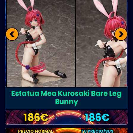
<
>
Estatua Mea Kurosaki Bare Leg
Bunny
186
€
186
€
PRECIO NORMAL
TU PRECIO/SUS