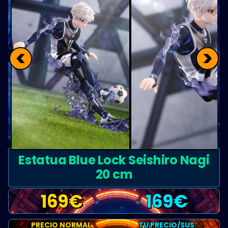
<
>
Estatua Blue Lock Seishiro Nagi
20 cm
169
€
169
€
PRECIO NORMAL
TU PRECIO/SUS