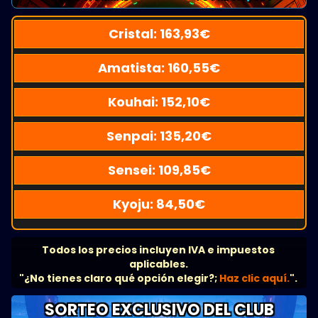
Cristal:
163,93
€
Amatista:
160,55
€
Kouhai:
152,10
€
Senpai:
135,20
€
Sensei:
109,85
€
Kyoju:
84,50
€
Todos los precios incluyen IVA e impuestos
aplicables.
"¿No tienes claro qué opción elegir?;
Haz clic aquí.
".
SORTEO EXCLUSIVO DEL CLUB