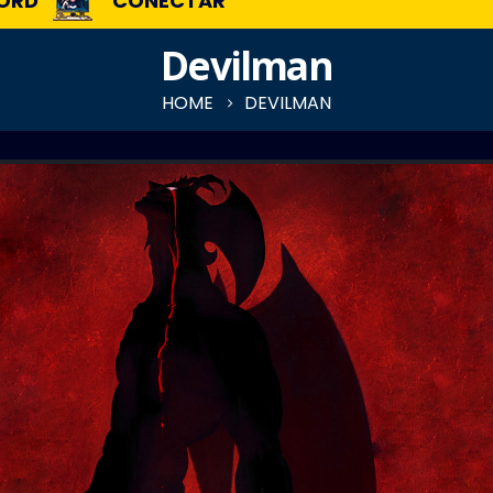
ORD
CONECTAR
Devilman
HOME
DEVILMAN