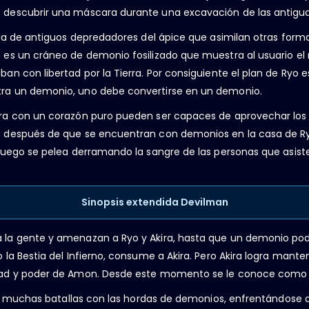
 descubrir una máscara durante una excavación de las antigua
cia de antiguos depredadores del ápice que asimilan otras forma
a es un cráneo de demonio fosilizado que muestra al usuario 
n con libertad por la Tierra. Por consiguiente el plan de Ryo e
ra un demonio, uno debe convertirse en un demonio.
ra con un corazón puro pueden ser capaces de aprovechar los
 después de que se encuentran con demonios en la casa de Ryo
luego se pelea derramando la sangre de las personas que asisten
Sinopsis extendida Devilman
 la gente y amenazan a Ryo y Akira, hasta que un demonio p
la Bestia del Infierno, consume a Akira. Pero Akira logra mante
dad y poder de Amon. Desde este momento se le conoce como
iene muchas batallas con las hordas de demonios, enfrentándo