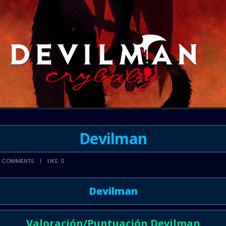
Devilman
 COMMENTS
LIKE:
0
Devilman
Valoración/Puntuación Devilman