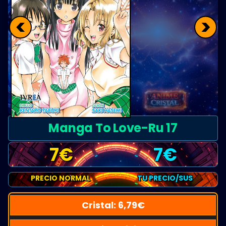
<
>
Manga To Love-Ru 17
7
€
7
€
PRECIO NORMAL
TU PRECIO/SUS
Cristal:
6,79
€