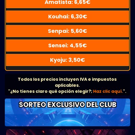
Amatista:
6,65
€
Kouhai:
6,30
€
Senpai:
5,60
€
Sensei:
4,55
€
Kyoju:
3,50
€
Todos los precios incluyen IVA e impuestos
aplicables.
"¿No tienes claro qué opción elegir?;
Haz clic aquí.
".
SORTEO EXCLUSIVO DEL CLUB