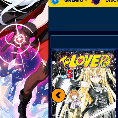
GREMIO
DISC
<