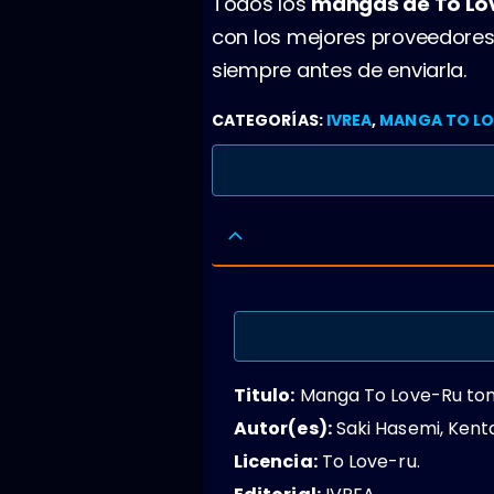
Todos los
mangas de To Lo
con los mejores proveedores
siempre antes de enviarla.
CATEGORÍAS:
IVREA
,
MANGA TO LO
Titulo:
Manga To Love-Ru to
Autor(es):
Saki Hasemi, Kenta
Licencia:
To Love-ru.