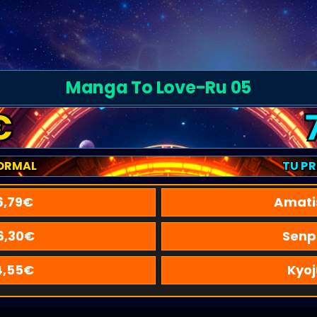
Manga To Love-Ru 05
€
ORMAL
TU P
6,79
€
Amati
6,30
€
Senp
4,55
€
Kyoj