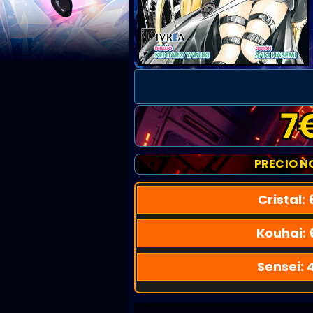
7
PRECIO N
Cristal:
Kouhai:
Sensei: