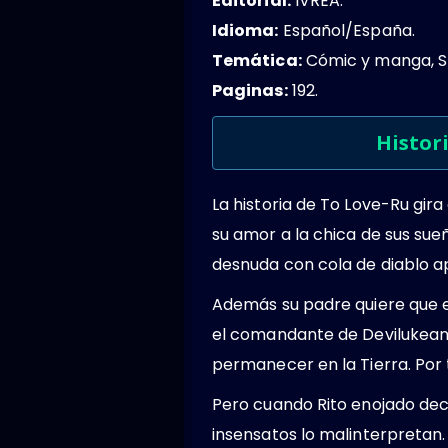
Editorial:
IVREA.
Idioma:
Español/España.
Temática:
Cómic y manga, Sho
Paginas:
192.
Histor
La historia de To Love-Ru gir
su amor a la chica de sus sue
desnuda con cola de diablo ap
Además su padre quiere que e
el comandante de Devilukean, 
permanecer en la Tierra. Por t
Pero cuando Rito enojado decl
insensatos lo malinterpretan