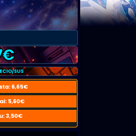
7
€
RECIO/SUS
sta:
6,65
€
ai:
5,60
€
u:
3,50
€