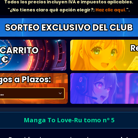
Todos los precios incluyen IVA e impuestos aplicables.
"¿No tienes claro qué opción elegir?;
Haz clic aquí.
".
SORTEO EXCLUSIVO DEL CLUB
R
 CARRITO
 €
os a Plazos:
Manga To Love-Ru tomo nº 5