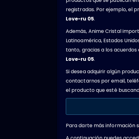
productos que se publican en
registradas. Por ejemplo, el
Love-ru 05
.
Además, Anime Cristal importa
Latinoamérica, Estados Unido
tanto, gracias a los acuerdo
Love-ru 05
.
Si desea adquirir algún produ
contactarnos por email, teléf
el producto que esté buscando
Para darte más información s
A continuación puedes acced