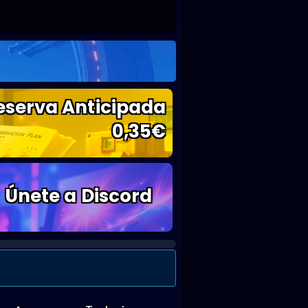
eserva Anticipada
0,35
€
Únete a Discord