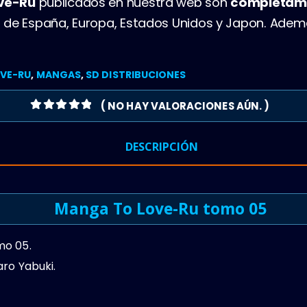
ve-Ru
publicados en nuestra web son
completam
 de España, Europa, Estados Unidos y Japon. Ade
VE-RU
,
MANGAS
,
SD DISTRIBUCIONES
( NO HAY VALORACIONES AÚN. )
0
OUT OF 5
DESCRIPCIÓN
Manga To Love-Ru tomo 05
mo 05.
ro Yabuki.