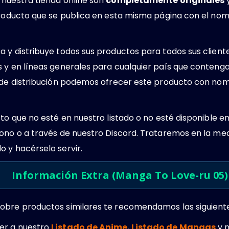
 nuestra tienda online son
completamente originales
y
 producto que se publica en esta misma página con el n
 y distribuye todos sus productos para todos sus client
s y en líneas generales para cualquier país que conteng
s de distribución podemos ofrecer este producto con no
cto que no esté en nuestro listado o no esté disponible e
ono o a través de nuestro Discord. Trataremos en la med
 y hacérselo servir.
Información Extra (Manga To Love-ru 05)
obre productos similares te recomendamos las siguient
er a nuestro
Listado de Anime
,
Listado de Mangas
y 