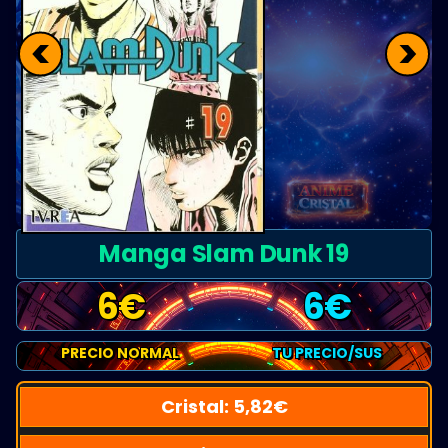
<
>
Manga Slam Dunk 19
6
€
6
€
PRECIO NORMAL
TU PRECIO/SUS
Cristal:
5,82
€