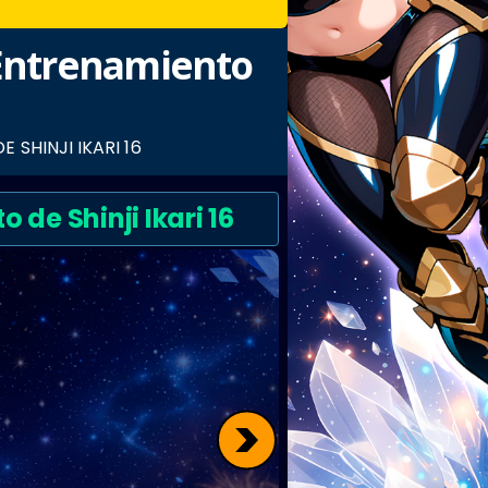
 Entrenamiento
SHINJI IKARI 16
de Shinji Ikari 16
>