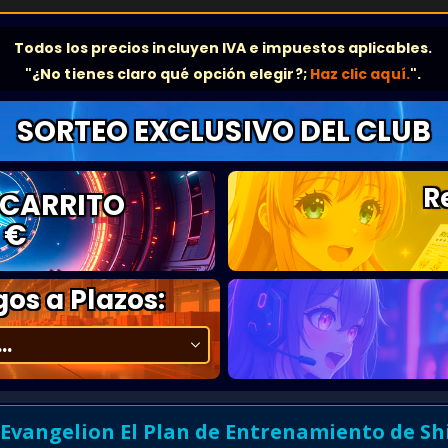
Todos los precios incluyen IVA e impuestos aplicables.
"¿No tienes claro qué opción elegir?;
Haz clic aquí.
".
SORTEO EXCLUSIVO DEL CLUB
R
 CARRITO
 €
os a Plazos:
vangelion El Plan de Entrenamiento de Shin