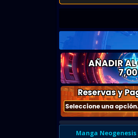
AÑADIR AL
7,00
Reservas y Pag
Manga Neogenesis E