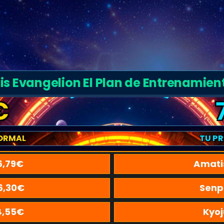
Evangelion El Plan de Entrenamiento 
€
ORMAL
TU P
6,79
€
Amati
6,30
€
Senp
4,55
€
Kyoj