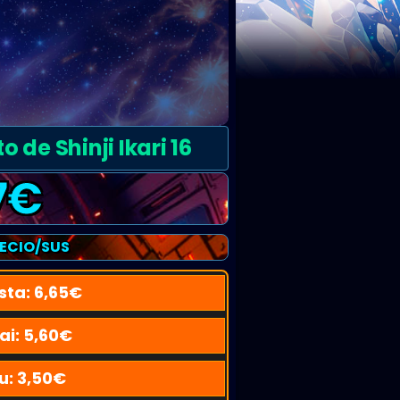
de Shinji Ikari 16
7
€
RECIO/SUS
sta:
6,65
€
ai:
5,60
€
u:
3,50
€