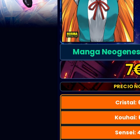
Manga Neogenesis 
7
PRECIO N
Cristal:
Kouhai:
Sensei: