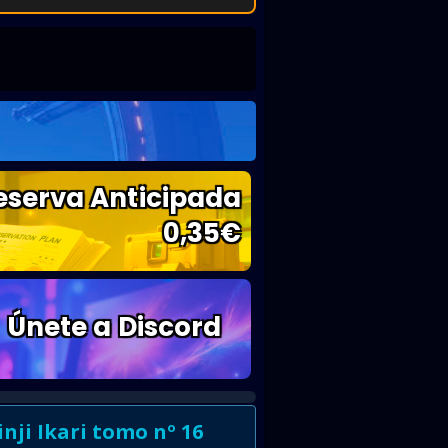
eserva Anticipada
0,35
€
Únete a Discord
ji Ikari tomo nº 16