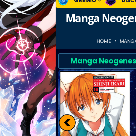
GREMIO
DISC
Manga Neogene
HOME
MANGA 
Manga Neogenesis 
<