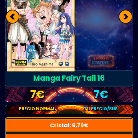
<
>
Manga Fairy Tail 16
7
€
7
€
PRECIO NORMAL
TU PRECIO/SUS
Cristal:
6,79
€