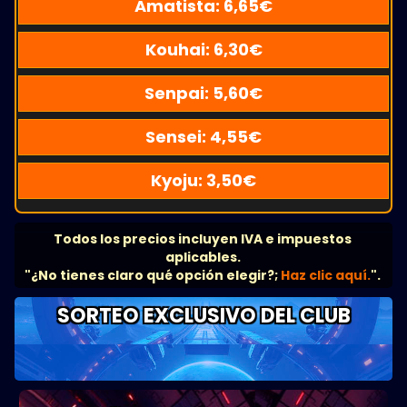
Amatista:
6,65
€
Kouhai:
6,30
€
Senpai:
5,60
€
Sensei:
4,55
€
Kyoju:
3,50
€
Todos los precios incluyen IVA e impuestos
aplicables.
"¿No tienes claro qué opción elegir?;
Haz clic aquí.
".
SORTEO EXCLUSIVO DEL CLUB