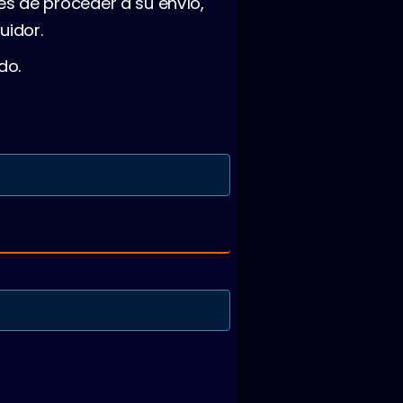
es de proceder a su envío,
uidor.
do.