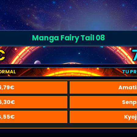
Manga Fairy Tail 08
€
ORMAL
TU P
6,79
€
Amati
6,30
€
Senp
4,55
€
Kyoj