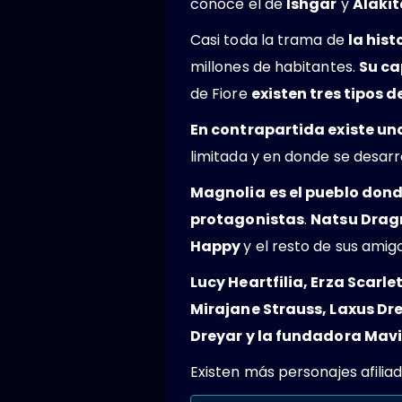
conoce el de
Ishgar
y
Alakit
Casi toda la trama de
la hist
millones de habitantes.
Su ca
de Fiore
existen tres tipos 
En contrapartida existe un
limitada y en donde se desarr
Magnolia
es el pueblo don
protagonistas
.
Natsu Drag
Happy
y el resto de sus amig
Lucy Heartfilia, Erza Scarle
Mirajane Strauss, Laxus Dr
Dreyar y la fundadora Mavi
Existen más personajes afiliad