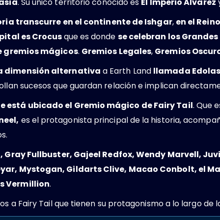
asia
. Su único territorio conocido es
El Imperio Alvarez
y
oria transcurre en el continente de Ishgar
,
en el Reino
pital es Crocus
que es donde
se celebran los Grande
de gremios mágicos
.
Gremios Legales
,
Gremios Oscur
a dimensión alternativa
a Earth Land
llamada Edola
ollan sucesos que guardan relación e implican directame
de está ubicado el Gremio mágico de Fairy Tail
. Que 
neel,
es el protagonista principal de la historia, acomp
os.
t, Gray Fullbuster, Gajeel Redfox, Wendy Marvell, Juvi
eyar, Mystogan, Gildarts Clive, Macao Conbolt, el 
s Vermillion
.
os a Fairy Tail que tienen su protagonismo a lo largo de la