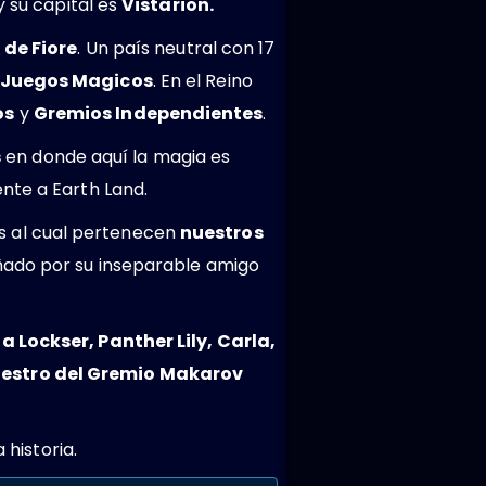
 su capital es
Vistarion.
 de Fiore
. Un país neutral con 17
s Juegos Magicos
. En el Reino
os
y
Gremios Independientes
.
s
en donde aquí la magia es
nte a Earth Land.
es al cual pertenecen
nuestros
añado por su inseparable amigo
a Lockser, Panther Lily, Carla,
Maestro del Gremio Makarov
 historia.