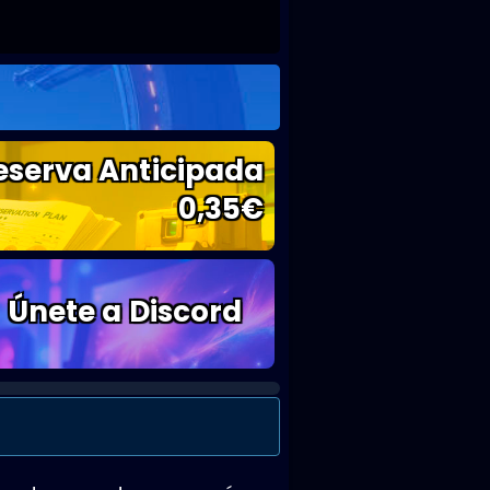
eserva Anticipada
0,35
€
Únete a Discord