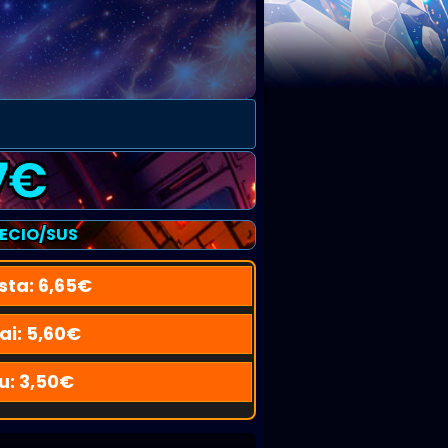
7
€
RECIO/SUS
sta:
6,65
€
ai:
5,60
€
u:
3,50
€