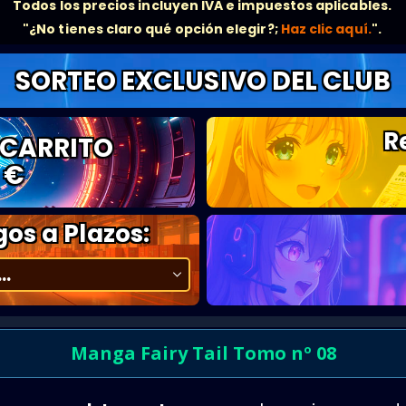
Todos los precios incluyen IVA e impuestos aplicables.
"¿No tienes claro qué opción elegir?;
Haz clic aquí.
".
SORTEO EXCLUSIVO DEL CLUB
R
 CARRITO
 €
os a Plazos:
Manga Fairy Tail Tomo nº 08