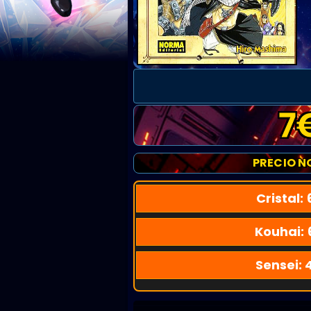
7
PRECIO N
Cristal:
Kouhai:
Sensei: