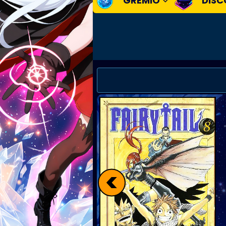
GREMIO
DISC
<