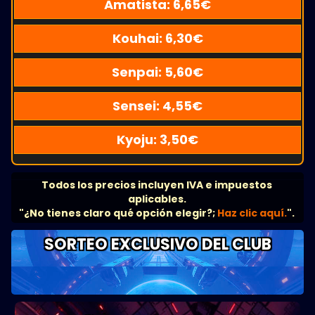
Amatista:
6,65
€
Kouhai:
6,30
€
Senpai:
5,60
€
Sensei:
4,55
€
Kyoju:
3,50
€
Todos los precios incluyen IVA e impuestos
aplicables.
"¿No tienes claro qué opción elegir?;
Haz clic aquí.
".
SORTEO EXCLUSIVO DEL CLUB