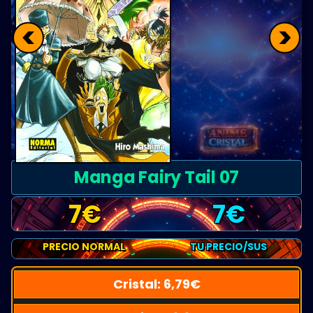
<
>
Manga Fairy Tail 07
7
€
7
€
PRECIO NORMAL
TU PRECIO/SUS
Cristal:
6,79
€