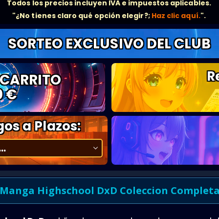
Todos los precios incluyen IVA e impuestos aplicables.
"¿No tienes claro qué opción elegir?;
Haz clic aquí.
".
SORTEO EXCLUSIVO DEL CLUB
R
 CARRITO
0 €
os a Plazos:
Manga Highschool DxD Coleccion Complet