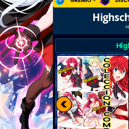
GREMIO
DISC
Highsch
Hig
<