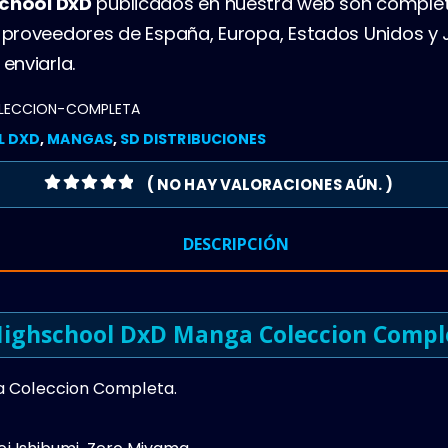
chool DxD
publicados en nuestra web son comple
proveedores de España, Europa, Estados Unidos y
enviarla.
LECCION-COMPLETA
L DXD
,
MANGAS
,
SD DISTRIBUCIONES
( NO HAY VALORACIONES AÚN. )
0
OUT OF 5
DESCRIPCIÓN
ighschool DxD Manga Coleccion Compl
 Coleccion Completa.