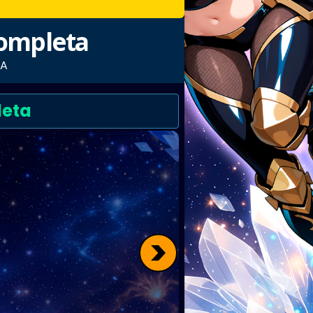
Completa
TA
leta
>