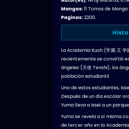
Autor(es):
Hiroji Mishima, Ich
Mangas:
11 Tomos de Manga
Paginas:
2200.
Histo
La Academia Kuoh (学園 王 学園 K
recientemente se convirtió e
ángeles (天使 Tenshi), los án
población estudiantil.
Uno de estos estudiantes, Iss
Después de un día escolar ord
Yuma lleva a Issei a un parque
Yuma se revela a sí misma com
de tercer año en la Academia K