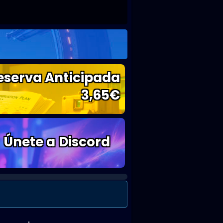
eserva Anticipada
3,65
€
Únete a Discord
a