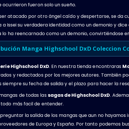
 ocurrieron fueron solo un sueño.
r atacado por otro ángel caído y despertarse, se da c
ela a Issei su verdadera identidad como un demonio y dice
 lo ha reencarnado como un demonio, convirtiéndose en
ibución Manga Highschool DxD Coleccion C
serie Highschool DxD
. En nuestra tienda encontraras
Ma
ados y redactados por los mejores autores. También po
siempre su fecha de salida y el plazo para hacer la rese
mangas de todas las
sagas de Highschool DxD
. Ademas
todo más facil de entender.
preguntar la salida de los mangas que aun no hayamos i
proveedores de Europa y España. Por tanto podemos bus