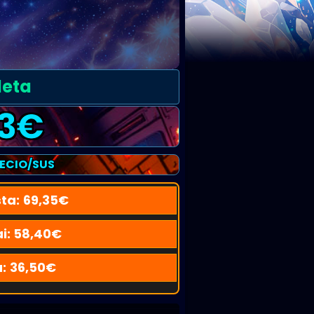
leta
3
€
RECIO/SUS
ta:
69,35
€
i:
58,40
€
u:
36,50
€