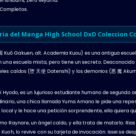
iei Ishibumi, Zero Miyama.
 Completos.
ria del Manga High School DxD Coleccion 
uō Gakuen, alt. Academia Kuou) es una antigua escuel
n una escuela mixta, pero tiene un secreto. Desconocido
geles caídos (堕 天使 Datenshi) y los demonios (悪 魔 Akum
ei Hyodo, es un lujurioso estudiante humano de segundo añ
inario, una chica llamada Yuma Amano le pide una repent
 local y le hace una petición sorprendente, ella quiera qu
o Raynare, un ángel caído, y ella trata de matarlo. Ria
uoh, lo revive con su tarjeta de invocación. Issei se des