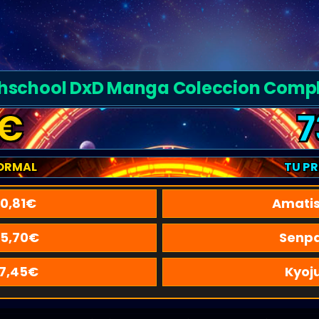
hschool DxD Manga Coleccion Comp
€
7
ORMAL
TU P
0,81
€
Amatis
5,70
€
Senpa
7,45
€
Kyoj