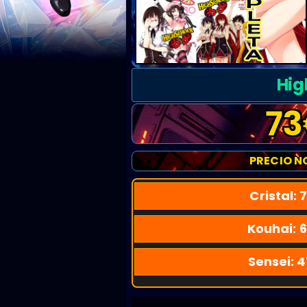
Hig
73
PRECIO N
Cristal:
7
Kouhai:
6
Sensei:
4