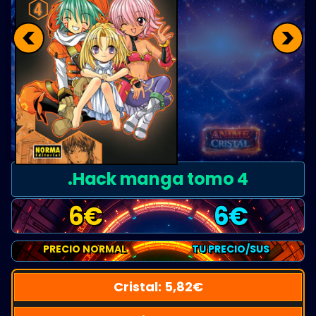
<
>
.Hack manga tomo 4
6
€
6
€
PRECIO NORMAL
TU PRECIO/SUS
Cristal:
5,82
€