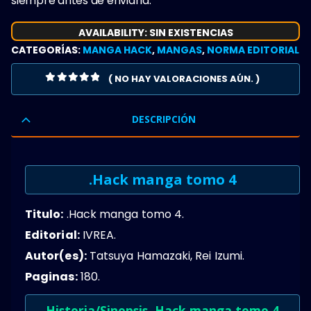
siempre antes de enviarla.
AVAILABILITY:
SIN EXISTENCIAS
CATEGORÍAS:
MANGA HACK
,
MANGAS
,
NORMA EDITORIAL
( NO HAY VALORACIONES AÚN. )
0
OUT OF 5
DESCRIPCIÓN
.Hack manga tomo 4
Titulo:
.Hack manga tomo 4.
Editorial:
IVREA.
Autor(es):
Tatsuya Hamazaki, Rei Izumi.
Paginas:
180.
Historia/Sinopsis .Hack manga tomo 4