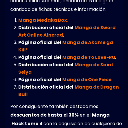
continuación. Además, encontraréis una gran
cantidad de fichas técnicas e información.
Manga Medaka Box
.
Distribución oficial del
Manga de Sword
Art Online Aincrad
.
Página oficial del
Manga de Akame ga
Kill!
.
Página oficial del
Manga de To Love-Ru
.
Distribución oficial del
Manga de Saint
Seiya
.
Página oficial del
Manga de One Piece
.
Distribución oficial del
Manga de Dragon
Ball
.
Por consiguiente también destacamos
descuentos de hasta el 30%
en el
Manga
.Hack tomo 4
con la adquisición de cualquiera de