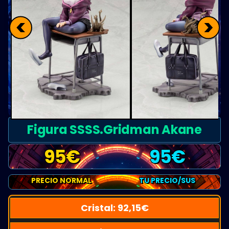
<
>
Figura SSSS.Gridman Akane
95
€
95
€
PRECIO NORMAL
TU PRECIO/SUS
Cristal:
92,15
€