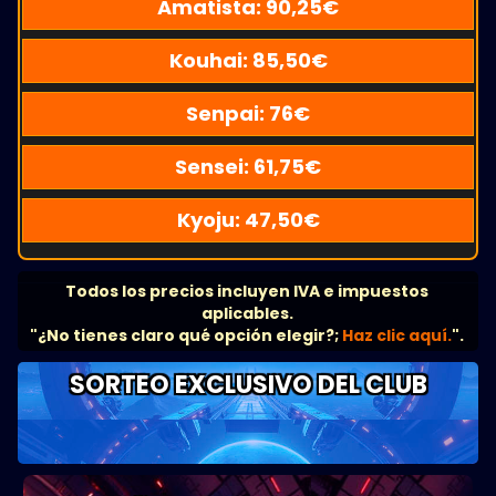
Amatista:
90,25
€
Kouhai:
85,50
€
Senpai:
76
€
Sensei:
61,75
€
Kyoju:
47,50
€
Todos los precios incluyen IVA e impuestos
aplicables.
"¿No tienes claro qué opción elegir?;
Haz clic aquí.
".
SORTEO EXCLUSIVO DEL CLUB