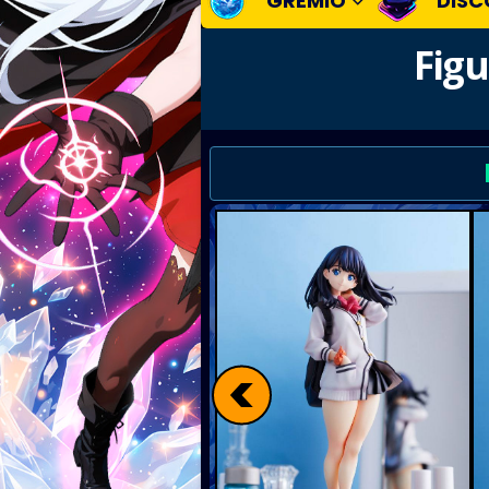
GREMIO
DISC
Figu
<