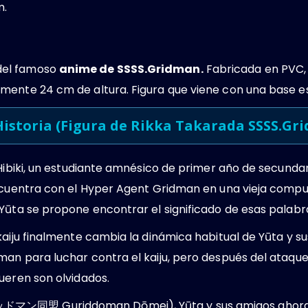
m.
el famoso
anime de SSSS.Gridman.
Fabricada en PVC,
ente 24 cm de altura. Figura que viene con una base espe
istoria (
Figura de Rikka Takarada SSSS.Gr
Hibiki, un estudiante amnésico de primer año de secundaria
ncuentra con el Hyper Agent Gridman en una vieja comput
Yūta se propone encontrar el significado de esas palabr
kaiju finalmente cambia la dinámica habitual de Yūta y 
an para luchar contra el kaiju, pero después del ataque
ueren son olvidados.
マン同盟 Guriddoman Dōmei), Yūta y sus amigos ahora bu