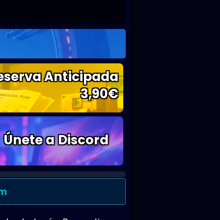
eserva Anticipada
3,90
€
Únete a Discord
cm