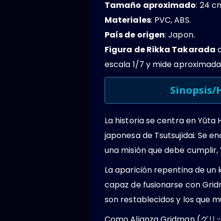
Tamaño aproximado
: 24 c
Materiales
: PVC, ABS.
País de origen
: Japon.
Figura de Rikka Takarada
d
escala 1/7 y mide aproximadam
Sinopsis/H
La historia se centra en Yūta 
japonesa de Tsutsujidai. Se e
una misión que debe cumplir, 
La aparición repentina de un 
capaz de fusionarse con Gridm
son restablecidos y los que m
Como Alianza Gridman (グリッド