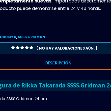
completamente nuevas
, importadas directamente
 producto puede demorarse entre 24 y 48 horas.
OBUKIYA
,
SSSS GRIDMAN
( NO HAY VALORACIONES AÚN. )
0
OUT OF 5
DESCRIPCIÓN
gura de Rikka Takarada SSSS.Gridman 2
ada SSSS.Gridman 24 cm.