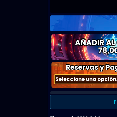
AÑADIR AL
78,0
Reservas y Pag
F