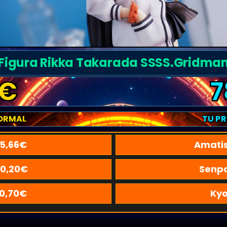
Figura Rikka Takarada SSSS.Gridma
€
7
ORMAL
TU P
5,66
€
Amati
0,20
€
Senpa
0,70
€
Kyo