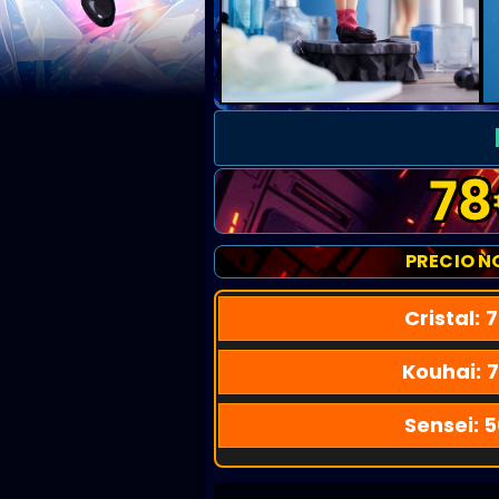
78
PRECIO N
Cristal:
7
Kouhai:
7
Sensei:
5