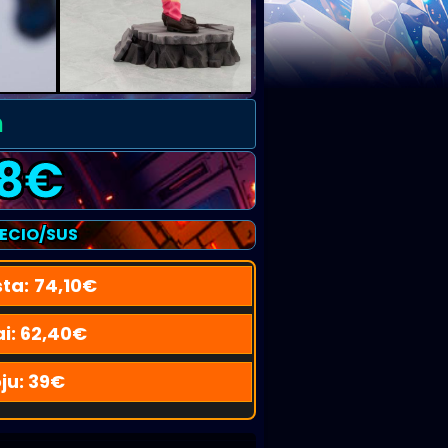
n
8
€
RECIO/SUS
sta:
74,10
€
i:
62,40
€
ju:
39
€