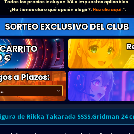
Todos los precios incluyen IVA e impuestos aplicables.
"¿No tienes claro qué opción elegir?;
Haz clic aquí.
".
SORTEO EXCLUSIVO DEL CLUB
R
 CARRITO
0 €
os a Plazos:
igura de Rikka Takarada SSSS.Gridman 24 