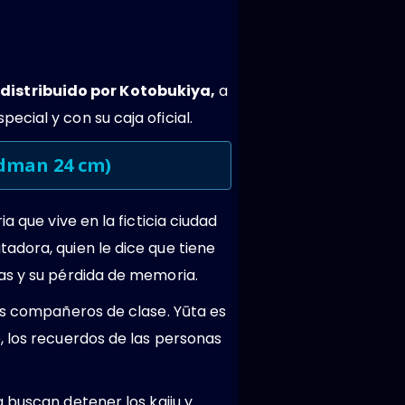
distribuido por Kotobukiya,
a
cial y con su caja oficial.
idman 24 cm
)
 que vive en la ficticia ciudad
adora, quien le dice que tiene
as y su pérdida de memoria.
sus compañeros de clase. Yūta es
, los recuerdos de las personas
scan detener los kaiju y