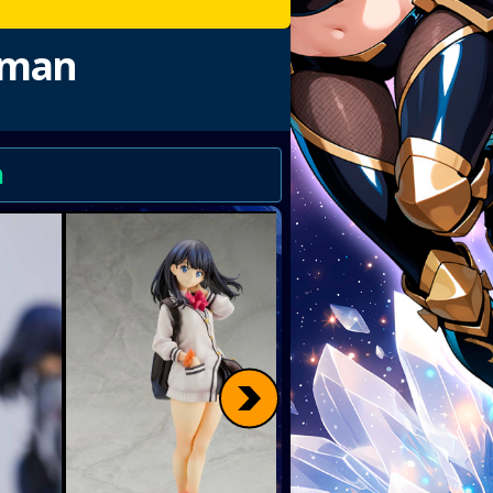
idman
n
>