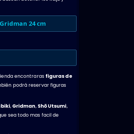
.Gridman 24 cm
 tienda encontraras
figuras de
mbién podrá reservar figuras
biki
,
Gridman
,
Shō Utsumi
,
ue sea todo mas facil de