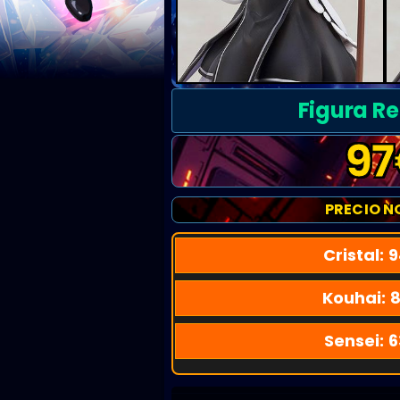
Figura Re
97
PRECIO N
Cristal:
9
Kouhai:
8
Sensei:
6