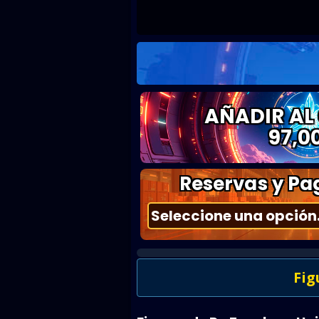
AÑADIR AL
97,0
Reservas y Pag
Fig