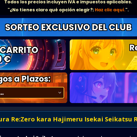
Todos los precios incluyen IVA e impuestos aplicables.
"¿No tienes claro qué opción elegir?;
Haz clic aquí.
".
SORTEO EXCLUSIVO DEL CLUB
R
 CARRITO
0 €
os a Plazos:
ura Re:Zero kara Hajimeru Isekai Seikatsu