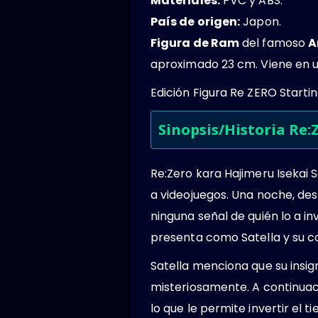
Materiales:
PVC y ABS.
País de origen:
Japon.
Figura de Ram
del famoso
A
aproximado 23 cm. Viene en un
Edición Figura Re ZERO Starti
Sinopsis/Historia Re:
Re:Zero kara Hajimeru Isekai 
a videojuegos. Una noche, des
ninguna señal de quién lo a i
presenta como Satella y su 
Satella menciona que su insig
misteriosamente. A continuaci
lo que le permite invertir el t