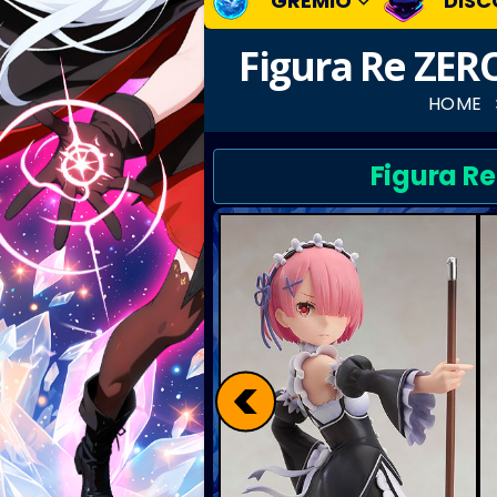
GREMIO
DISC
Figura Re ZERO
HOME
Figura Re
<