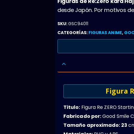
Figuras de Re:Zero kara Haj
desde Japón. Por motivos de 
SKU:
GSC94011
CATEGORÍAS:
FIGURAS ANIME
,
GOO
Figura 
Titulo:
Figura Re ZERO Startin
Fabricado por:
Good Smile 
Tamaño aproximado: 23
cm