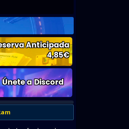
eserva Anticipada
4,85
€
Únete a Discord
 Ram