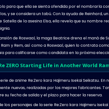
 solo para que ella se sienta ofendida por el nombrarla 
elos, y se considera un tabú. Con la ayuda de Reinhard, un
e Satella de la asesina Elsa, ella revela que su nombre r
ignia.
ansión de Roswaal, la maga Beatrice drena el maná de S
s Ram y Rem, así como a Roswaal, quien lo contrata co
nia para calificarse como candidata en la próxima elecció
 Re ZERO Starting Life in Another World Ra
 serie de anime Re:Zero kara Hajimeru Isekai Seikatsu. En
ente nuevas, realizadas por los mejores fabricantes. Ta
su fecha de salida y el plazo para hacer la reserva.
los personajes de la serie Re:Zero kara Hajimeru Isekai S