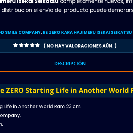
imeru Isekai Seikatsu
completamente nuevas, im
distribución el envío del producto puede demorars
D SMILE COMPANY
,
RE ZERO KARA HAJIMERU ISEKAI SEIKATSU
( NO HAY VALORACIONES AÚN. )
0
OUT OF 5
DESCRIPCIÓN
Re ZERO Starting Life in Another World
g Life in Another World Ram 23 cm.
Company.
.