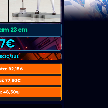
 Ram 23 cm
7
€
RECIO/SUS
sta:
92,15
€
i:
77,60
€
u:
48,50
€