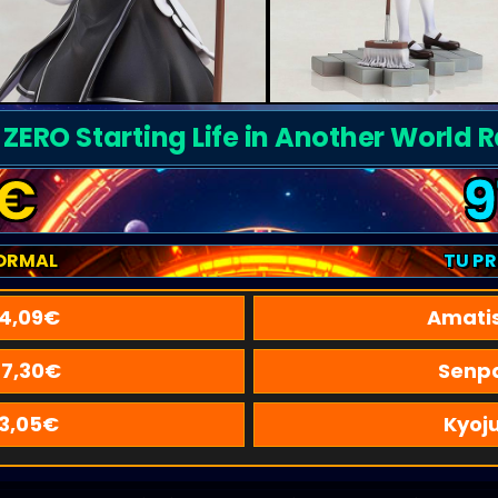
 ZERO Starting Life in Another World
€
9
ORMAL
TU P
4,09
€
Amati
7,30
€
Senpa
3,05
€
Kyoj