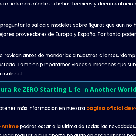
tctera. Ademas añadimos fichas tecnicas y documentacion
preguntar la salida o modelos sobre figuras que aun no
ejores proveedores de Europa y España. Por tanto podem
 se revisan antes de mandarlas a nuestros clientes. Sie
estado. Tambien preparamos videos e imagenes que sub
 calidad.
gura Re ZERO Starting Life in Another Worl
obtener más informacion en nuestra
pagina oficial de R
e Anime
podras estar a la ultima de todas las novedades.
pueda realizar algún aporte no dude en escribirnos y por