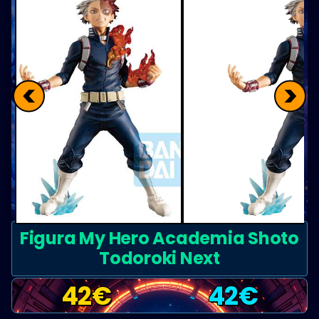
<
>
Figura My Hero Academia Shoto
Todoroki Next
42
€
42
€