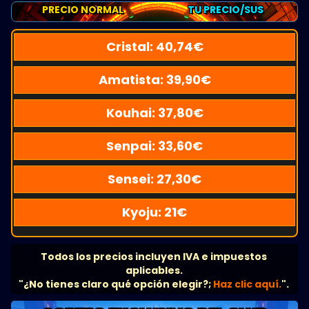
PRECIO NORMAL
TU PRECIO/SUS
Cristal:
40,74
€
Amatista:
39,90
€
Kouhai:
37,80
€
Senpai:
33,60
€
Sensei:
27,30
€
Kyoju:
21
€
Todos los precios incluyen IVA e impuestos
aplicables.
"¿No tienes claro qué opción elegir?;
Haz clic aquí.
".