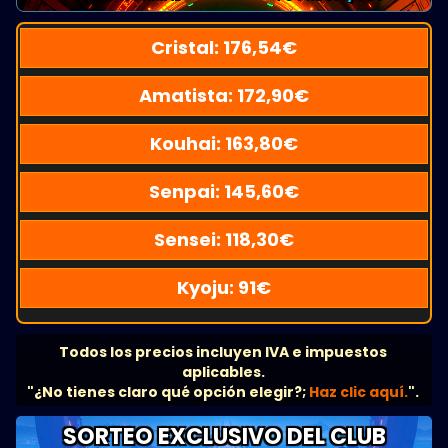
Cristal:
176,54
€
Amatista:
172,90
€
Kouhai:
163,80
€
Senpai:
145,60
€
Sensei:
118,30
€
Kyoju:
91
€
Todos los precios incluyen IVA e impuestos
aplicables.
"¿No tienes claro qué opción elegir?;
Haz clic aquí.
".
SORTEO EXCLUSIVO DEL CLUB