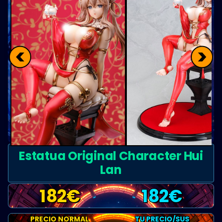
<
>
Estatua Original Character Hui
Lan
182
€
182
€
PRECIO NORMAL
TU PRECIO/SUS