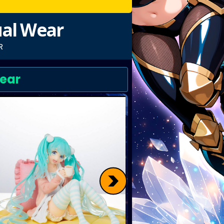
ual Wear
R
Wear
>