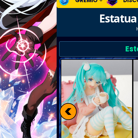
GREMIO
DISC
Estatua
Est
<