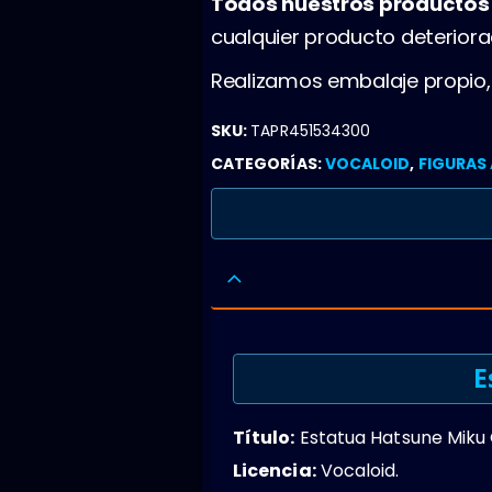
Todos nuestros producto
cualquier producto deterior
Realizamos embalaje propio
SKU:
TAPR451534300
CATEGORÍAS:
VOCALOID
,
FIGURAS
E
Título:
Estatua Hatsune Miku 
Licencia:
Vocaloid.