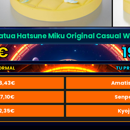
atua Hatsune Miku Original Casual 
€
1
ORMAL
TU P
8,43
€
Amati
17,10
€
Senp
2,35
€
Kyoj