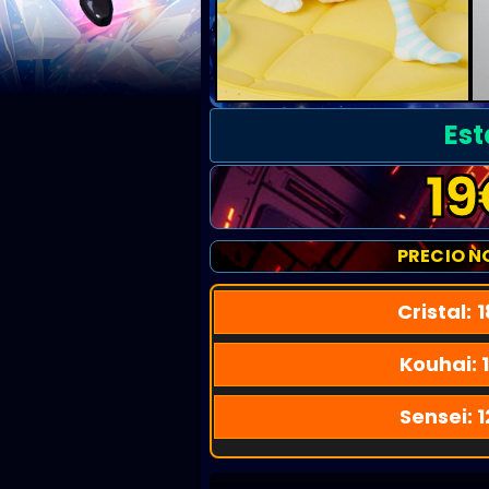
Est
19
PRECIO N
Cristal:
1
Kouhai:
Sensei:
1