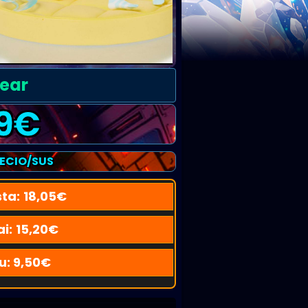
Wear
9
€
RECIO/SUS
sta:
18,05
€
ai:
15,20
€
u:
9,50
€