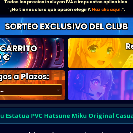
Todos los precios incluyen IVA e impuestos aplicables.
"¿No tienes claro qué opción elegir?;
Haz clic aquí.
".
SORTEO EXCLUSIVO DEL CLUB
R
 CARRITO
0 €
os a Plazos:
u Estatua PVC Hatsune Miku Original Casua