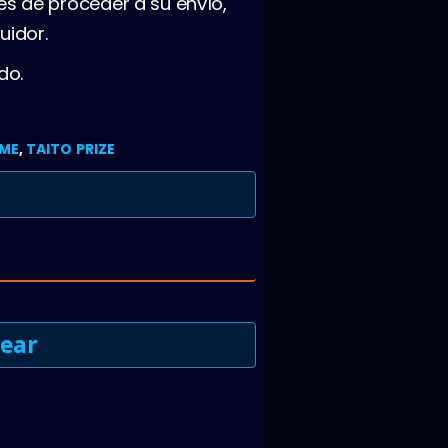
es de proceder a su envío,
uidor.
do.
IME
,
TAITO PRIZE
Wear