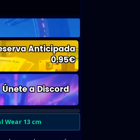
eserva Anticipada
0,95
€
Únete a Discord
l Wear 13 cm