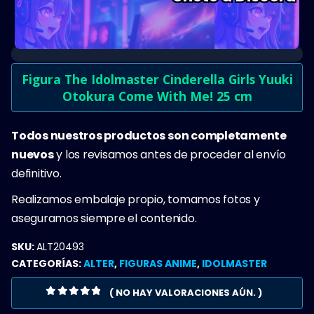
Figura The Idolmaster Cinderella Girls Yuuki
Otokura Come With Me! 25 cm
Todos nuestros productos son completamente
nuevos
y los revisamos antes de proceder al envío
definitivo.
Realizamos embalaje propio, tomamos fotos y
aseguramos siempre el contenido.
SKU:
ALT20493
CATEGORÍAS:
ALTER
,
FIGURAS ANIME
,
IDOLMASTER
( NO HAY VALORACIONES AÚN. )
0
OUT OF 5