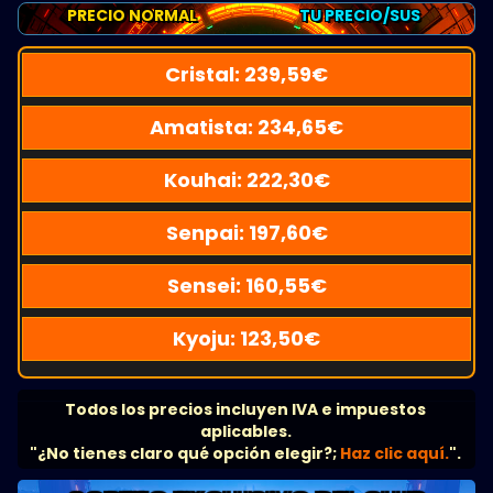
PRECIO NORMAL
TU PRECIO/SUS
Cristal:
239,59
€
Amatista:
234,65
€
Kouhai:
222,30
€
Senpai:
197,60
€
Sensei:
160,55
€
Kyoju:
123,50
€
Todos los precios incluyen IVA e impuestos
aplicables.
"¿No tienes claro qué opción elegir?;
Haz clic aquí.
".