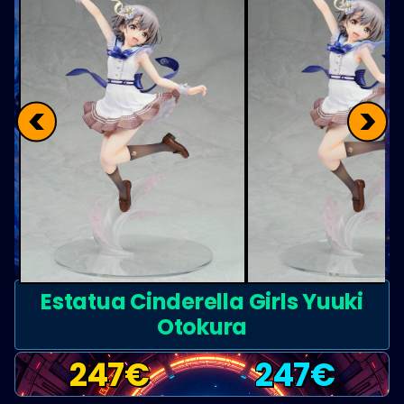
<
>
Estatua Cinderella Girls Yuuki
Otokura
247
€
247
€