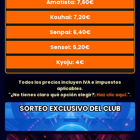
Amatista:
7,60
€
Kouhai:
7,20
€
Senpai:
6,40
€
Sensei:
5,20
€
Kyoju:
4
€
Todos los precios incluyen IVA e impuestos
aplicables.
"¿No tienes claro qué opción elegir?;
Haz clic aquí.
".
SORTEO EXCLUSIVO DEL CLUB