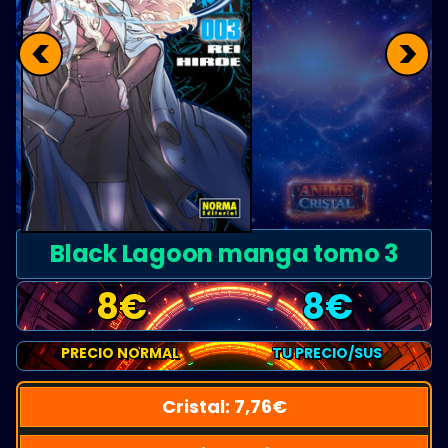
<
>
Black Lagoon manga tomo 3
8
€
8
€
PRECIO NORMAL
TU PRECIO/SUS
Cristal:
7,76
€