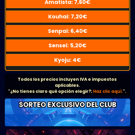
Amatista:
7,60
€
Kouhai:
7,20
€
Senpai:
6,40
€
Sensei:
5,20
€
Kyoju:
4
€
Todos los precios incluyen IVA e impuestos
aplicables.
"¿No tienes claro qué opción elegir?;
Haz clic aquí.
".
SORTEO EXCLUSIVO DEL CLUB