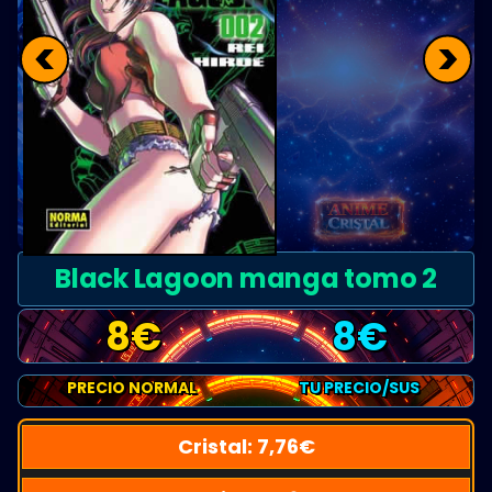
<
>
Black Lagoon manga tomo 2
8
€
8
€
PRECIO NORMAL
TU PRECIO/SUS
Cristal:
7,76
€