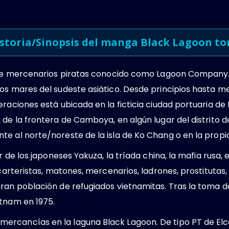
storia/Sinopsis del manga Black Lagoon t
o de mercenarios piratas conocido como Lagoon Company
os mares del sudeste asiático. Desde principios hasta m
eraciones está ubicada en la ficticia ciudad portuaria de
a de la frontera de Camboya, en algún lugar del distrit
e al norte/noreste de la isla de Ko Chang o en la propia 
r de los japoneses Yakuza, la tríada china, la mafia rusa, 
e carteristas, matones, mercenarios, ladrones, prostituta
ran población de refugiados vietnamitas. Tras la toma d
etnam en 1975.
rcancías en la laguna Black Lagoon. De tipo PT de Elco