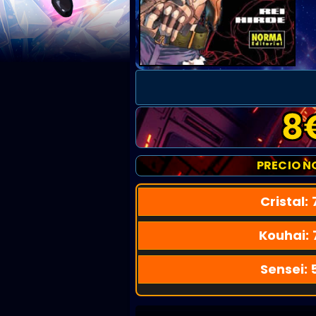
8
PRECIO N
Cristal:
Kouhai:
Sensei: