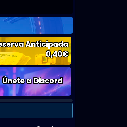
eserva Anticipada
0,40
€
Únete a Discord