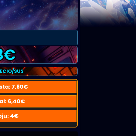
8
€
RECIO/SUS
sta:
7,60
€
ai:
6,40
€
oju:
4
€