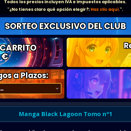
Todos los precios incluyen IVA e impuestos aplicables.
"¿No tienes claro qué opción elegir?;
Haz clic aquí.
".
SORTEO EXCLUSIVO DEL CLUB
R
 CARRITO
 €
os a Plazos:
Manga Black Lagoon Tomo nº1