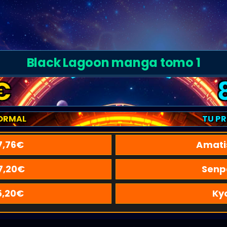
Black Lagoon manga tomo 1
€
ORMAL
TU P
7,76
€
Amati
7,20
€
Senp
5,20
€
Ky