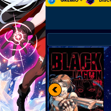
GREMIO
DISC
<