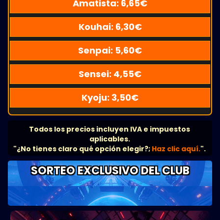
Amatista:
6,65
€
Kouhai:
6,30
€
Senpai:
5,60
€
Sensei:
4,55
€
Kyoju:
3,50
€
Todos los precios incluyen IVA e impuestos
aplicables.
"¿No tienes claro qué opción elegir?;
Haz clic aquí.
".
SORTEO EXCLUSIVO DEL CLUB