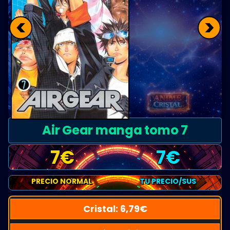
<
>
Air Gear manga tomo 7
7
€
7
€
PRECIO NORMAL
TU PRECIO/SUS
Cristal:
6,79
€