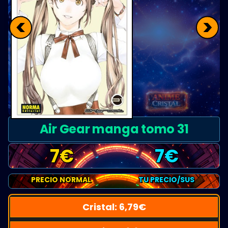
<
>
Air Gear manga tomo 31
7
€
7
€
PRECIO NORMAL
TU PRECIO/SUS
Cristal:
6,79
€