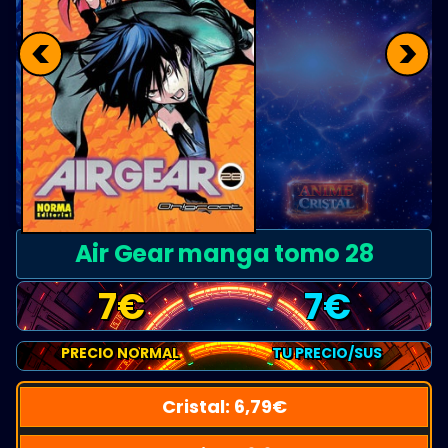
<
>
Air Gear manga tomo 28
7
€
7
€
PRECIO NORMAL
TU PRECIO/SUS
Cristal:
6,79
€