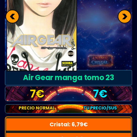
<
>
Air Gear manga tomo 23
7
€
7
€
PRECIO NORMAL
TU PRECIO/SUS
Cristal:
6,79
€