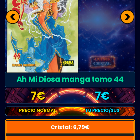
<
>
Ah Mi Diosa manga tomo 44
7
€
7
€
PRECIO NORMAL
TU PRECIO/SUS
Cristal:
6,79
€