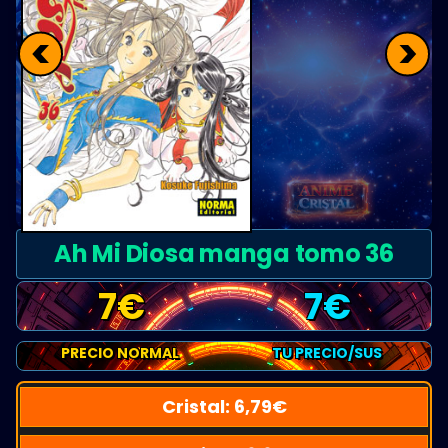
<
>
Ah Mi Diosa manga tomo 36
7
€
7
€
PRECIO NORMAL
TU PRECIO/SUS
Cristal:
6,79
€