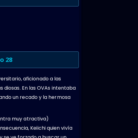
o 28
ersitario, aficionado a las
s diosas. En las OVAs intentaba
jando un recado y la hermosa
entra muy atractiva)
ecuencia, Keiichi quien vivía
y se ve forzado a buscar un