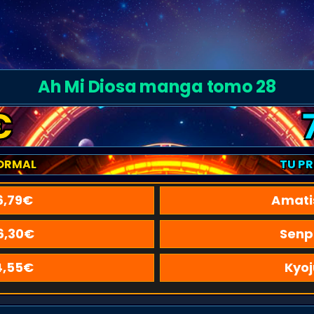
Ah Mi Diosa manga tomo 28
€
ORMAL
TU P
6,79
€
Amati
6,30
€
Senp
4,55
€
Kyoj