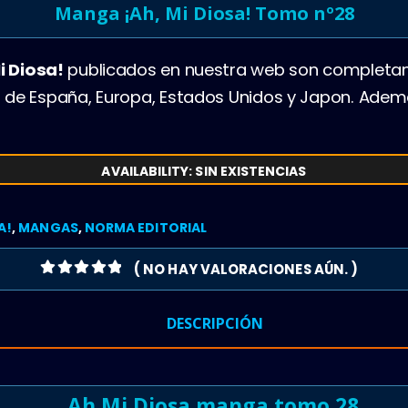
Manga ¡Ah, Mi Diosa! Tomo nº28
i Diosa!
publicados en nuestra web son completa
 de España, Europa, Estados Unidos y Japon. Ade
AVAILABILITY:
SIN EXISTENCIAS
A!
,
MANGAS
,
NORMA EDITORIAL
( NO HAY VALORACIONES AÚN. )
0
OUT OF 5
DESCRIPCIÓN
Ah Mi Diosa manga tomo 28