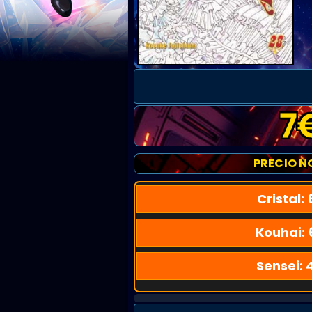
7
PRECIO N
Cristal:
Kouhai:
Sensei: