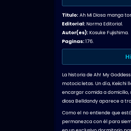
Titulo:
Ah Mi Diosa manga to
Editorial:
Norma Editorial.
Autor(es):
Kosuke Fujishima.
Paginas:
176.
H
La historia de Ah! My Goddess s
motocicletas. Un día, Keiichi
encargar comida a domicilio,
diosa Belldandy aparece a tra
Como el no entiende que está
permanezca con él para siemp
en un exclusivo dormitorio pa