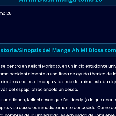
mo 28.
istoria/Sinopsis del Manga Ah Mi Diosa tom
e centra en Keiichi Morisato, en un inicio estudiante univ
 llama accidentalmente a una línea de ayuda técnica de la
 mientras que en el manga y la serie de anime estaba de
vés del espejo, ofreciéndole un deseo.
 sucediendo, Keiichi desea que Belldandy (a la que encu
re, y su deseo es inmediatamente concedido. Como cons
ra hombres de la universidad, es expulsado del inmueble 