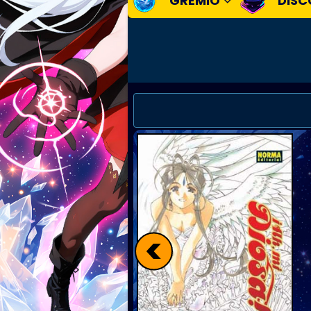
GREMIO
DISC
<