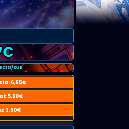
7
€
RECIO/SUS
sta:
6,65
€
ai:
5,60
€
u:
3,50
€