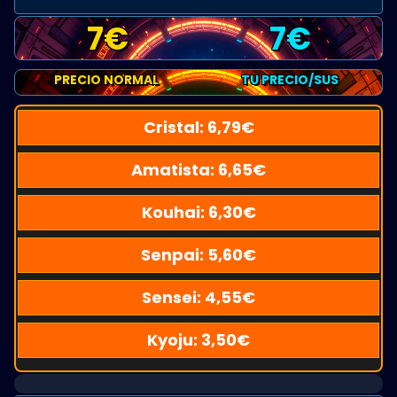
7
€
7
€
PRECIO NORMAL
TU PRECIO/SUS
Cristal:
6,79
€
Amatista:
6,65
€
Kouhai:
6,30
€
Senpai:
5,60
€
Sensei:
4,55
€
Kyoju:
3,50
€