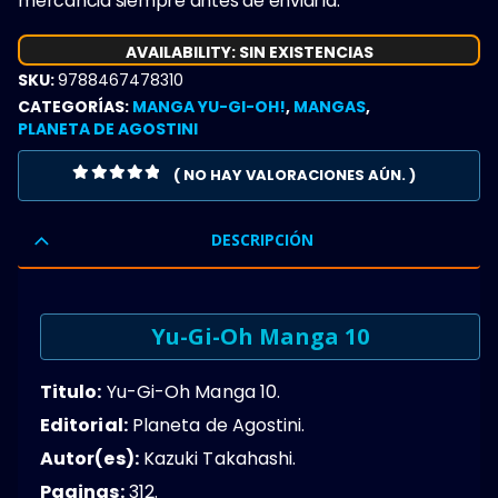
mercancia siempre antes de enviarla.
AVAILABILITY:
SIN EXISTENCIAS
SKU:
9788467478310
CATEGORÍAS:
MANGA YU-GI-OH!
,
MANGAS
,
PLANETA DE AGOSTINI
( NO HAY VALORACIONES AÚN. )
0
OUT OF 5
DESCRIPCIÓN
Yu-Gi-Oh Manga 10
Titulo:
Yu-Gi-Oh Manga 10.
Editorial:
Planeta de Agostini.
Autor(es):
Kazuki Takahashi.
Paginas:
312.