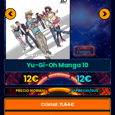
<
>
Yu-Gi-Oh Manga 10
12
€
12
€
PRECIO NORMAL
TU PRECIO/SUS
Cristal:
11,64
€