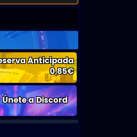
eserva Anticipada
0,85
€
Únete a Discord