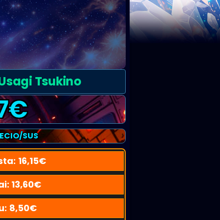
 Usagi Tsukino
7
€
RECIO/SUS
sta:
16,15
€
ai:
13,60
€
u:
8,50
€