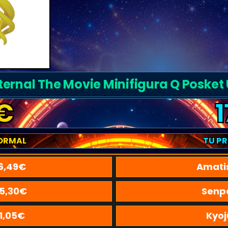
ternal The Movie Minifigura Q Posket
€
1
ORMAL
TU P
6,49
€
Amati
15,30
€
Senp
1,05
€
Kyoj