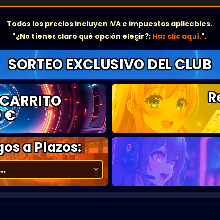
Todos los precios incluyen IVA e impuestos aplicables.
"¿No tienes claro qué opción elegir?;
Haz clic aquí.
".
SORTEO EXCLUSIVO DEL CLUB
R
 CARRITO
0 €
os a Plazos: