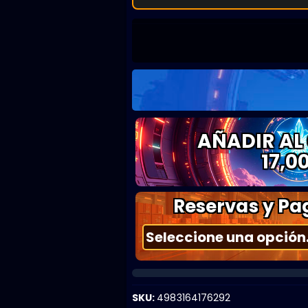
AÑADIR AL
17,0
Reservas y Pag
SKU:
4983164176292