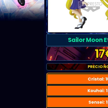
Sailor Moon E
17
PRECIO N
Cristal:
1
Kouhai:
Sensei:
1