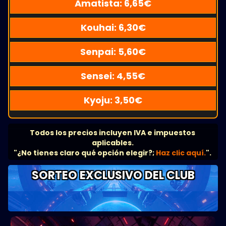
Amatista:
6,65
€
Kouhai:
6,30
€
Senpai:
5,60
€
Sensei:
4,55
€
Kyoju:
3,50
€
Todos los precios incluyen IVA e impuestos
aplicables.
"¿No tienes claro qué opción elegir?;
Haz clic aquí.
".
SORTEO EXCLUSIVO DEL CLUB