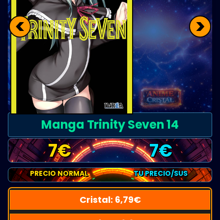
<
>
Manga Trinity Seven 14
7
€
7
€
PRECIO NORMAL
TU PRECIO/SUS
Cristal:
6,79
€