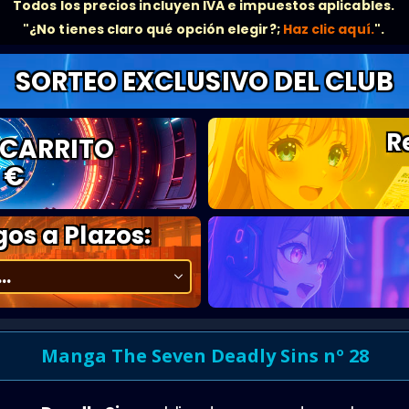
Todos los precios incluyen IVA e impuestos aplicables.
"¿No tienes claro qué opción elegir?;
Haz clic aquí.
".
SORTEO EXCLUSIVO DEL CLUB
R
 CARRITO
 €
os a Plazos:
Manga The Seven Deadly Sins nº 28