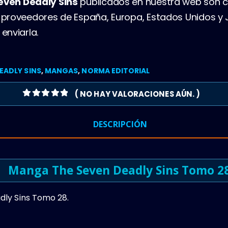
ven Deadly Sins
publicados en nuestra web son 
proveedores de España, Europa, Estados Unidos y
enviarla.
EADLY SINS
,
MANGAS
,
NORMA EDITORIAL
( NO HAY VALORACIONES AÚN. )
0
OUT OF 5
DESCRIPCIÓN
Manga The Seven Deadly Sins Tomo 2
ly Sins Tomo 28.