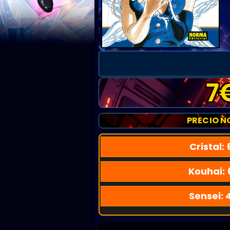
7
PRECIO N
Cristal:
Kouhai:
Sensei: