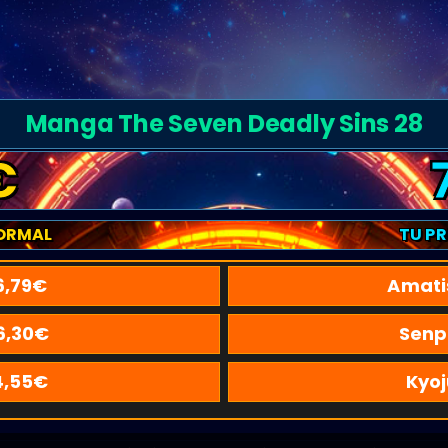
Manga The Seven Deadly Sins 28
€
ORMAL
TU P
6,79
€
Amati
6,30
€
Senp
4,55
€
Kyoj