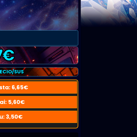
7
€
RECIO/SUS
sta:
6,65
€
ai:
5,60
€
u:
3,50
€