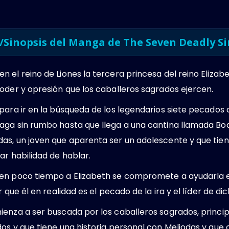
/Sinopsis del Manga de The Seven Deadly S
 el reino de Liones la tercera princesa del reino Elizabe
oder y opresión que los caballeros sagrados ejercen.
para ir en la búsqueda de los legendarios siete pecados 
ga sin rumbo hasta que llega a una cantina llamada Boar
as, un joven que aparenta ser un adolescente y que tie
ar habilidad de hablar.
en poco tiempo a Elizabeth se compromete a ayudarla e
r que él en realidad es el pecado de la ira y el líder de d
ienza a ser buscada por los caballeros sagrados, princi
dos y que tiene una historia personal con Meliodas y qu