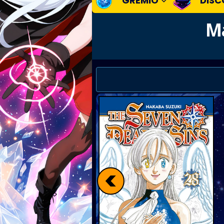
GREMIO
DISC
Ma
<