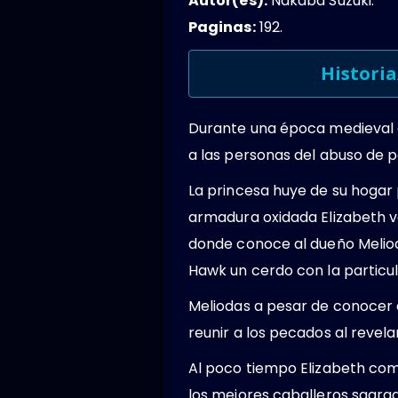
Autor(es):
Nakaba Suzuki.
Paginas:
192.
Historia
Durante una época medieval en
a las personas del abuso de p
La princesa huye de su hogar 
armadura oxidada Elizabeth va
donde conoce al dueño Meliod
Hawk un cerdo con la particul
Meliodas a pesar de conocer 
reunir a los pecados al revela
Al poco tiempo Elizabeth com
los mejores caballeros sagra