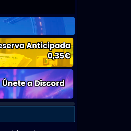
eserva Anticipada
0,35
€
Únete a Discord