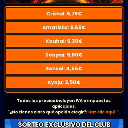
Cristal:
6,79
€
Amatista:
6,65
€
Kouhai:
6,30
€
Senpai:
5,60
€
Sensei:
4,55
€
Kyoju:
3,50
€
Todos los precios incluyen IVA e impuestos
aplicables.
"¿No tienes claro qué opción elegir?;
Haz clic aquí.
".
SORTEO EXCLUSIVO DEL CLUB