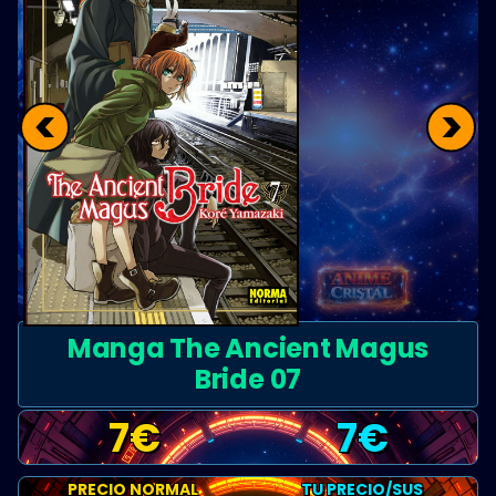
<
>
Manga The Ancient Magus
Bride 07
7
€
7
€
PRECIO NORMAL
TU PRECIO/SUS