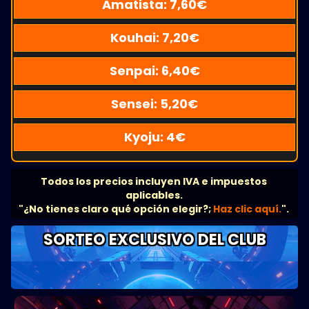
Amatista:
7,60
€
Kouhai:
7,20
€
Senpai:
6,40
€
Sensei:
5,20
€
Kyoju:
4
€
Todos los precios incluyen IVA e impuestos
aplicables.
"¿No tienes claro qué opción elegir?;
Haz clic aquí.
".
SORTEO EXCLUSIVO DEL CLUB