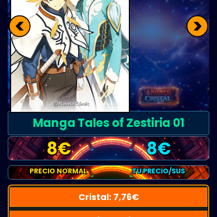
<
>
Manga Tales of Zestiria 01
8
€
8
€
PRECIO NORMAL
TU PRECIO/SUS
Cristal:
7,76
€