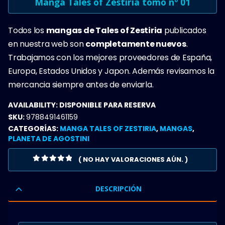
Manga Tales of Zestiria tomo nº 01
Todos los
mangas de Tales of Zestiria
publicados
en nuestra web son
completamente nuevos
.
Trabajamos con los mejores proveedores de España,
Europa, Estados Unidos y Japon. Además revisamos la
mercancia siempre antes de enviarla.
AVAILABILITY:
DISPONIBLE PARA RESERVA
SKU:
9788491461159
CATEGORÍAS:
MANGA TALES OF ZESTIRIA
,
MANGAS
,
PLANETA DE AGOSTINI
( NO HAY VALORACIONES AÚN. )
0
OUT OF 5
DESCRIPCIÓN