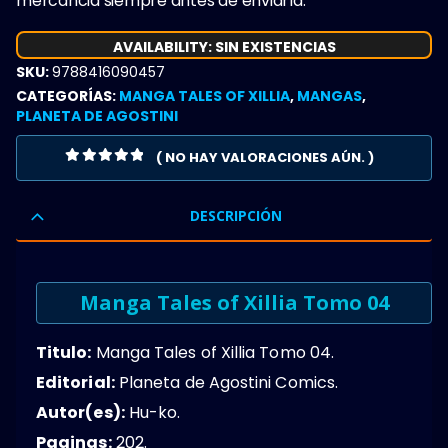
mercancia siempre antes de enviarla.
AVAILABILITY:
SIN EXISTENCIAS
SKU:
9788416090457
CATEGORÍAS:
MANGA TALES OF XILLIA
,
MANGAS
,
PLANETA DE AGOSTINI
( NO HAY VALORACIONES AÚN. )
0
OUT OF 5
DESCRIPCIÓN
Manga Tales of Xillia Tomo 04
Titulo:
Manga Tales of Xillia Tomo 04.
Editorial:
Planeta de Agostini Comics.
Autor(es):
Hu-ko.
Paginas:
202.