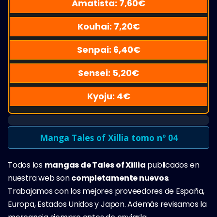
Amatista:
7,60
€
Kouhai:
7,20
€
Senpai:
6,40
€
Sensei:
5,20
€
Kyoju:
4
€
Manga Tales of Xillia tomo nº 04
Todos los
mangas de Tales of Xillia
publicados en
nuestra web son
completamente nuevos
.
Trabajamos con los mejores proveedores de España,
Europa, Estados Unidos y Japon. Además revisamos la