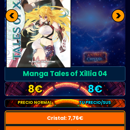
<
>
Manga Tales of Xillia 04
8
€
8
€
PRECIO NORMAL
TU PRECIO/SUS
Cristal:
7,76
€