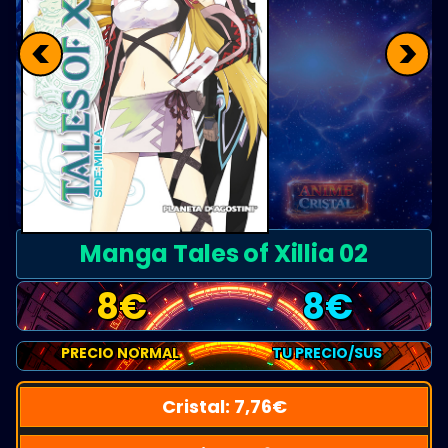
<
>
Manga Tales of Xillia 02
8
€
8
€
PRECIO NORMAL
TU PRECIO/SUS
Cristal:
7,76
€