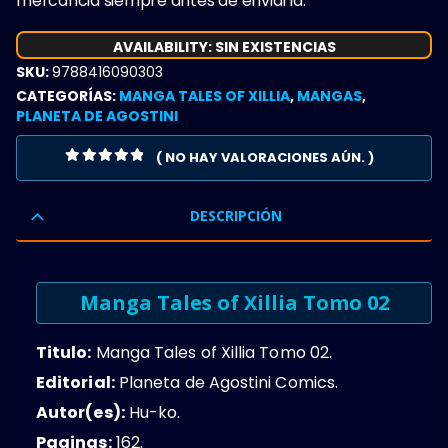
mercancia siempre antes de enviarla.
AVAILABILITY:
SIN EXISTENCIAS
SKU:
9788416090303
CATEGORÍAS:
MANGA TALES OF XILLIA
,
MANGAS
,
PLANETA DE AGOSTINI
( NO HAY VALORACIONES AÚN. )
0
OUT OF 5
DESCRIPCIÓN
Manga Tales of Xillia Tomo 02
Titulo:
Manga Tales of Xillia Tomo 02.
Editorial:
Planeta de Agostini Comics.
Autor(es):
Hu-ko.
Paginas:
162.