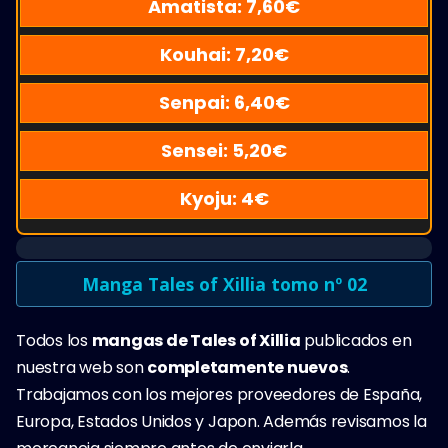
Amatista:
7,60
€
Kouhai:
7,20
€
Senpai:
6,40
€
Sensei:
5,20
€
Kyoju:
4
€
Manga Tales of Xillia tomo nº 02
Todos los
mangas de Tales of Xillia
publicados en
nuestra web son
completamente nuevos
.
Trabajamos con los mejores proveedores de España,
Europa, Estados Unidos y Japon. Además revisamos la