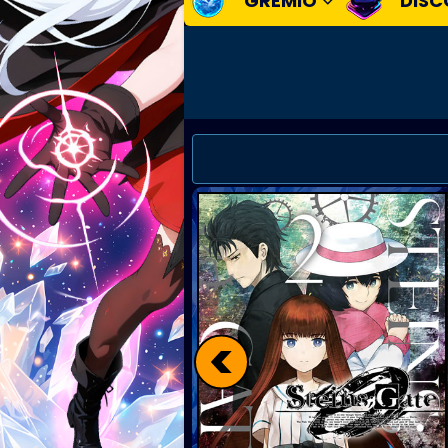
GREMIO
DISC
<