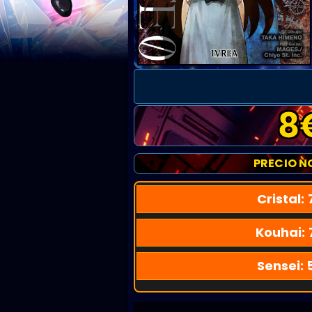
8
PRECIO N
Cristal:
Kouhai:
Sensei: