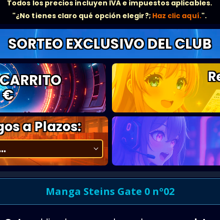
Todos los precios incluyen IVA e impuestos aplicables.
"¿No tienes claro qué opción elegir?;
Haz clic aquí.
".
SORTEO EXCLUSIVO DEL CLUB
R
 CARRITO
 €
os a Plazos:
Manga Steins Gate 0 nº02