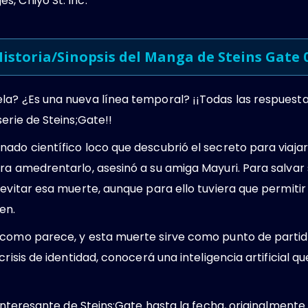
, Chiyo St. Inc.
istoria/Sinopsis del Manga de Steins Gate 0
la? ¿Es una nueva línea temporal? ¡¡Todas las respuest
erie de Steins;Gate!!
ado científico loco que descubrió el secreto para viajar
ra amedrentarlo, asesinó a su amiga Mayuri. Para salvar 
 evitar esa muerte, aunque para ello tuviera que permitir
en.
 como parece, y esta muerte sirve como punto de partida
risis de identidad, conocerá una inteligencia artificial q
s interesante de Steins;Gate hasta la fecha, originalment