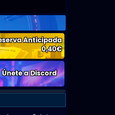
eserva Anticipada
0,40
€
Únete a Discord