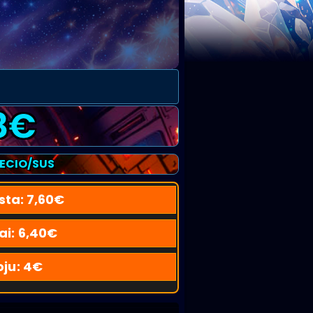
8
€
RECIO/SUS
sta:
7,60
€
ai:
6,40
€
oju:
4
€