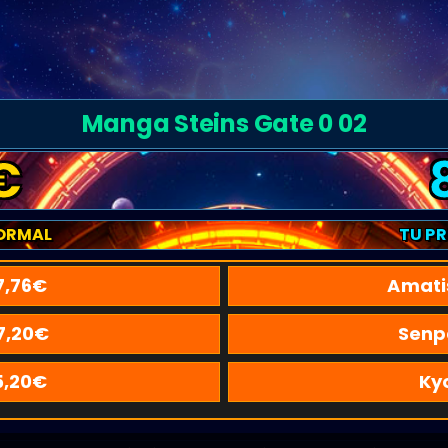
Manga Steins Gate 0 02
€
ORMAL
TU P
7,76
€
Amati
7,20
€
Senp
5,20
€
Ky