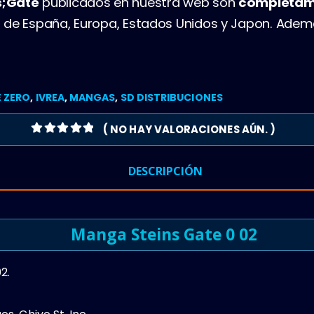
s;Gate
publicados en nuestra web son
completam
 de España, Europa, Estados Unidos y Japon. Ade
 ZERO
,
IVREA
,
MANGAS
,
SD DISTRIBUCIONES
( NO HAY VALORACIONES AÚN. )
0
OUT OF 5
DESCRIPCIÓN
Manga Steins Gate 0 02
2.