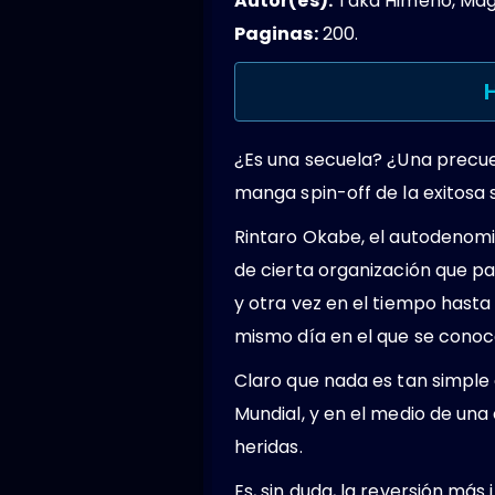
Autor(es):
Taka Himeno, Mages
Paginas:
200.
H
¿Es una secuela? ¿Una precue
manga spin-off de la exitosa s
Rintaro Okabe, el autodenomin
de cierta organización que pa
y otra vez en el tiempo hasta
mismo día en el que se conoc
Claro que nada es tan simple
Mundial, y en el medio de una c
heridas.
Es, sin duda, la reversión má