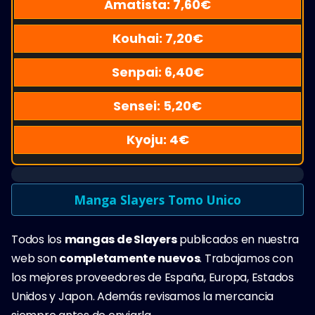
Amatista:
7,60
€
Kouhai:
7,20
€
Senpai:
6,40
€
Sensei:
5,20
€
Kyoju:
4
€
Manga Slayers Tomo Unico
Todos los
mangas de Slayers
publicados en nuestra
web son
completamente nuevos
. Trabajamos con
los mejores proveedores de España, Europa, Estados
Unidos y Japon. Además revisamos la mercancia