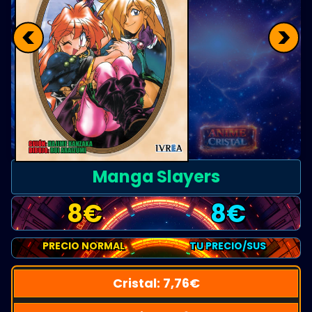
<
>
Manga Slayers
8
€
8
€
PRECIO NORMAL
TU PRECIO/SUS
Cristal:
7,76
€