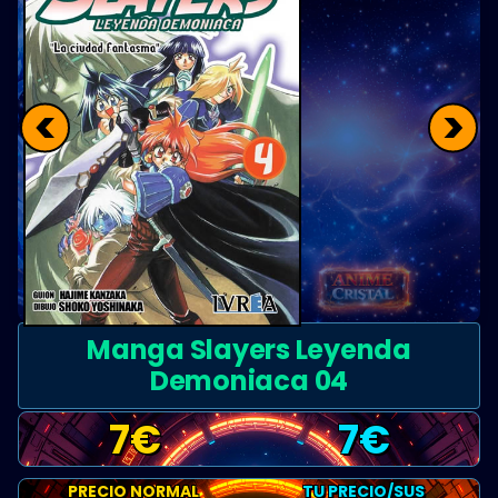
<
>
Manga Slayers Leyenda
Demoniaca 04
7
€
7
€
PRECIO NORMAL
TU PRECIO/SUS