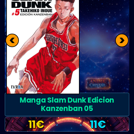
<
>
Manga Slam Dunk Edicion
Kanzenban 05
11
€
11
€