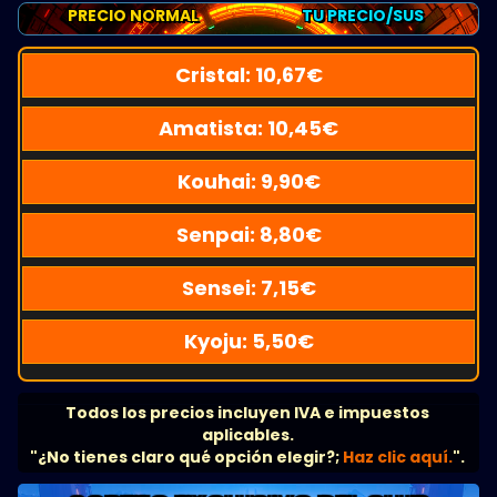
PRECIO NORMAL
TU PRECIO/SUS
Cristal:
10,67
€
Amatista:
10,45
€
Kouhai:
9,90
€
Senpai:
8,80
€
Sensei:
7,15
€
Kyoju:
5,50
€
Todos los precios incluyen IVA e impuestos
aplicables.
"¿No tienes claro qué opción elegir?;
Haz clic aquí.
".