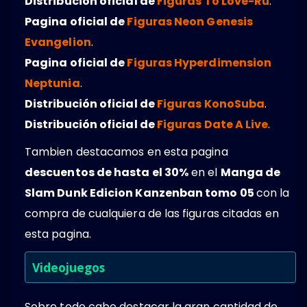
Distribución oficial de
Figuras To Love-Ru
.
Pagina oficial de
Figuras Neon Genesis
Evangelion
.
Pagina oficial de
Figuras Hyperdimension
Neptunia
.
Distribución oficial de
Figuras KonoSuba
.
Distribución oficial de
Figuras Date A Live
.
Tambien destacamos en esta pagina
descuentos de hasta el 30%
en el
Manga de
Slam Dunk Edicion Kanzenban tomo 05
con la
compra de cualquiera de las figuras citadas en
esta pagina.
Videojuegos
Sobre todo cabe destacar la gran cantidad de