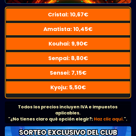
Cristal:
10,67
€
Amatista:
10,45
€
Kouhai:
9,90
€
Senpai:
8,80
€
Sensei:
7,15
€
Kyoju:
5,50
€
Todos los precios incluyen IVA e impuestos
aplicables.
"¿No tienes claro qué opción elegir?;
Haz clic aquí.
".
SORTEO EXCLUSIVO DEL CLUB